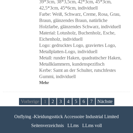
39*3cm, 38*3,5cm, 42*3cm, 45*3cm,
42,5*3cm, 45*6cm, individuell
Farbe: Weiß, Schwarz, Creme, Rosa, Grau,
Braun, glänzendes Braun, natürliche
Holzfarbe, glänzendes Schwarz, individuell
Material: Lotusholz, Buchenholz, Esche,
Eichenholz, individuell
Logo: gedrucktes Logo, graviertes Logo,
Metallplatten-Logo, individuell
Metall: runder Haken, quadratischer Haken,
Metallklammern, kundenspezifisch
Kerbe: Samt an der Schulter, rutschfestes
Gummi, individuell
Mehr
Vorherige
1
2
3
4
5
6
7
Nächste
Onflying -Kleidungsstück Accessoire Industrial Limited
Seitenverzeichnis
LLms
LLms voll