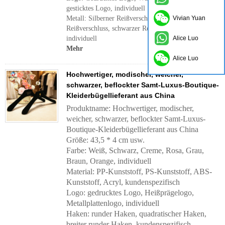
gesticktes Logo, individuell
Metall: Silberner Reißverschlussstopper, goldener
Vivian Yuan
Reißverschluss, schwarzer Reißverschluss,
individuell
Alice Luo
Mehr
Alice Luo
Hochwertiger, modischer, weicher,
schwarzer, beflockter Samt-Luxus-Boutique-
Kleiderbügellieferant aus China
Produktname: Hochwertiger, modischer,
weicher, schwarzer, beflockter Samt-Luxus-
Boutique-Kleiderbügellieferant aus China
Größe: 43,5 * 4 cm usw.
Farbe: Weiß, Schwarz, Creme, Rosa, Grau,
Braun, Orange, individuell
Material: PP-Kunststoff, PS-Kunststoff, ABS-
Kunststoff, Acryl, kundenspezifisch
Logo: gedrucktes Logo, Heißprägelogo,
Metallplattenlogo, individuell
Haken: runder Haken, quadratischer Haken,
breiter runder Haken, kundenspezifisch