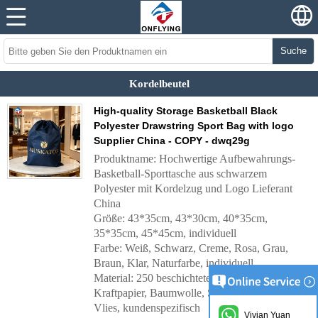
Suche
Kordelbeutel
High-quality Storage Basketball Black
Polyester Drawstring Sport Bag with logo
Supplier China - COPY - dwq29g
Produktname: Hochwertige Aufbewahrungs-
Basketball-Sporttasche aus schwarzem
Polyester mit Kordelzug und Logo Lieferant
China
Größe: 43*35cm, 43*30cm, 40*35cm,
35*35cm, 45*45cm, individuell
Farbe: Weiß, Schwarz, Creme, Rosa, Grau,
Braun, Klar, Naturfarbe, individuell
Material: 250 beschichtetes Papier,
Kraftpapier, Baumwolle, Satin, Polyester,
Vlies, kundenspezifisch
Vivian Yuan