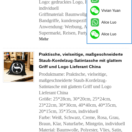
Logo: gedrucktes Logo, Heißprägelogo,
individuell
Vivian Yuan
Griffmaterial:
Baumwollgriffe, Nylongriffe,
Bandgriffe, kundenspezifisch
Alice Luo
Anwendung:
Werbung, Alltag, Outdoor,
Supermarkt, Reisen, Party, Geschenk usw.
Alice Luo
Mehr
Praktische, vielseitige, maßgeschneiderte
Staub-Kordelzug-Satintasche mit glattem
Griff und Logo Lieferant China
Produktname: Praktische, vielseitige,
maßgeschneiderte Staub-Kordelzug-
Satintasche mit glattem Griff und Logo
Lieferant China
Größe: 25*28cm, 30*20cm, 25*24cm,
23*22cm, 30*30cm, 40*40cm, 40*35cm,
20*15cm, 35*35cm, individuell
Farbe: Weiß, Schwarz, Creme, Rosa, Grau,
Braun, Klar, Naturfarbe, Mintgrün, individuell
Material: Baumwolle, Polyester, Vlies, Satin,