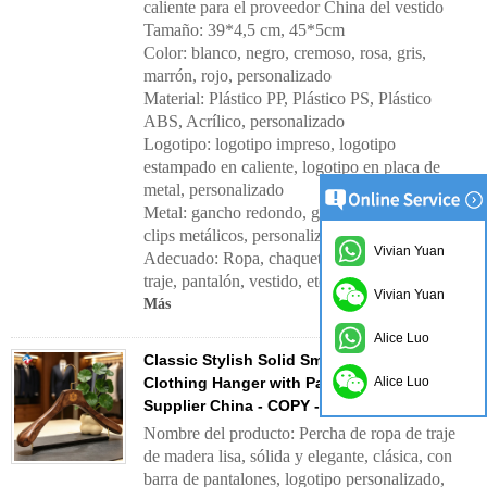
caliente para el proveedor China del vestido
Tamaño: 39*4,5 cm, 45*5cm
Color: blanco, negro, cremoso, rosa, gris,
marrón, rojo, personalizado
Material: Plástico PP, Plástico PS, Plástico
ABS, Acrílico, personalizado
Logotipo: logotipo impreso, logotipo
estampado en caliente, logotipo en placa de
metal, personalizado
Metal: gancho redondo, gancho cuadrado,
clips metálicos, personalizado
Vivian Yuan
Adecuado: Ropa, chaqueta, abrigo, camisa,
traje, pantalón, vestido, etc.
Vivian Yuan
Más
Alice Luo
Classic Stylish Solid Smooth Wooden Suit
Clothing Hanger with Pants bar Custom logo
Alice Luo
Supplier China - COPY - q4t49b
Nombre del producto: Percha de ropa de traje
de madera lisa, sólida y elegante, clásica, con
barra de pantalones, logotipo personalizado,