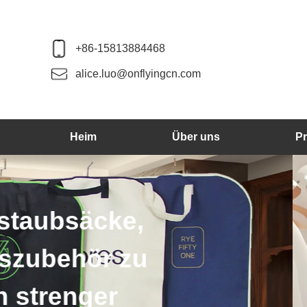
+86-15813884468
alice.luo@onflyingcn.com
Heim
Über uns
P
Wir produzieren 
weiter. Die 