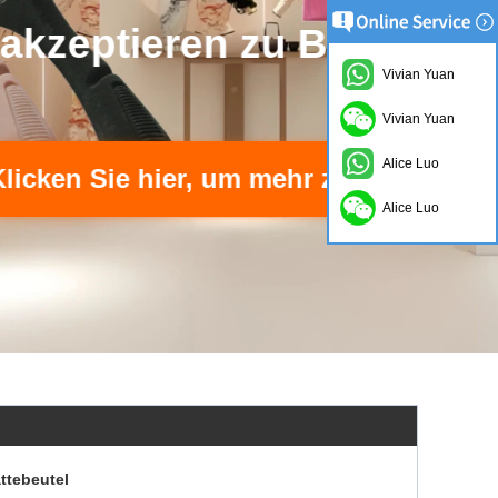
Vivian Yuan
Vivian Yuan
Alice Luo
Alice Luo
ttebeutel