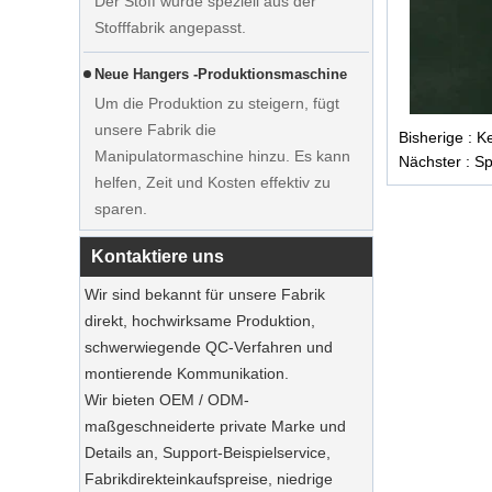
Neue Hangers -Produktionsmaschine
Um die Produktion zu steigern, fügt
unsere Fabrik die
Zeigen Sie maßgefertigte
Manipulatormaschine hinzu. Es kann
Hochzeitskleider Samtbügel Kleider
Bisherige :
Ke
helfen, Zeit und Kosten effektiv zu
Hersteller Lieferant
Nächster :
Sp
sparen.
Ausstellung in Frankreich
Kontaktiere uns
Unsere Fabrik nahm an der
Ausstellung in Frankreich teil. Unsere
Wir sind bekannt für unsere Fabrik
Produkte waren bei Besuchern beliebt.
direkt, hochwirksame Produktion,
schwerwiegende QC-Verfahren und
Nachhaltige Jute Totes dominieren 2025
montierende Kommunikation.
Feiertags Shopping‌
Wir bieten OEM / ODM-
Unsere Jute-Einkaufstaschen sind das
maßgeschneiderte private Marke und
Must-Haves dieser Saison.
Details an, Support-Beispielservice,
Fabrikdirekteinkaufspreise, niedrige
Nachhaltige Holzanzugbügel