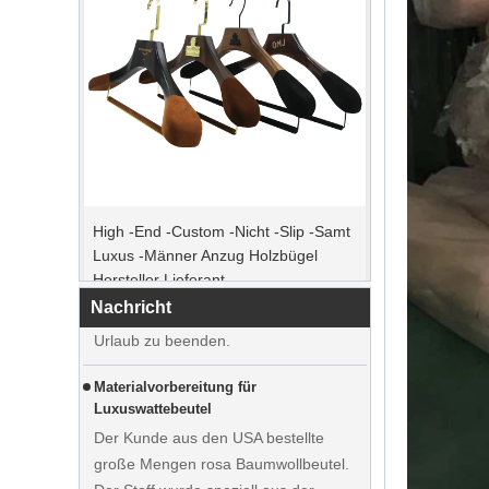
Spitzenbestellzeit
High -End -Custom -Nicht -Slip -Samt
Weihnachtstag kommt. Viele Kunden
Luxus -Männer Anzug Holzbügel
erteilten Bestellungen und planten, den
Hersteller Lieferant
Urlaub zu beginnen. Die Fabrik ist die
Produktion, um Waren nach dem
Nachricht
Urlaub zu beenden.
Materialvorbereitung für
Luxuswattebeutel
Der Kunde aus den USA bestellte
große Mengen rosa Baumwollbeutel.
Der Stoff wurde speziell aus der
Stofffabrik angepasst.