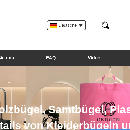
Deutsche
Sie uns
FAQ
Video
astikbügel und so
n und Taschen