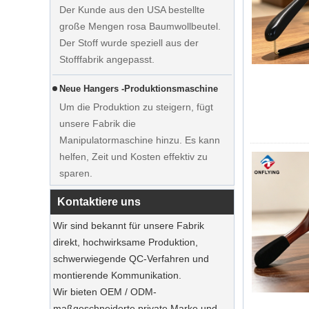
große Mengen rosa Baumwollbeutel.
Der Stoff wurde speziell aus der
Stofffabrik angepasst.
Neue Hangers -Produktionsmaschine
Um die Produktion zu steigern, fügt
unsere Fabrik die
Zeigen Sie maßgefertigte
Manipulatormaschine hinzu. Es kann
Hochzeitskleider Samtbügel Kleider
helfen, Zeit und Kosten effektiv zu
Hersteller Lieferant
sparen.
Ausstellung in Frankreich
Unsere Fabrik nahm an der
Kontaktiere uns
Ausstellung in Frankreich teil. Unsere
Wir sind bekannt für unsere Fabrik
Produkte waren bei Besuchern beliebt.
direkt, hochwirksame Produktion,
schwerwiegende QC-Verfahren und
Nachhaltige Jute Totes dominieren 2025
montierende Kommunikation.
Feiertags Shopping‌
Wir bieten OEM / ODM-
Unsere Jute-Einkaufstaschen sind das
maßgeschneiderte private Marke und