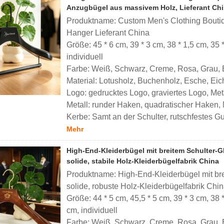
Anzugbügel aus massivem Holz, Lieferant Ch
Produktname: Custom Men's Clothing Bouti
Hanger Lieferant China
Größe: 45 * 6 cm, 39 * 3 cm, 38 * 1,5 cm, 35 *
individuell
Farbe: Weiß, Schwarz, Creme, Rosa, Grau, Br
Material: Lotusholz, Buchenholz, Esche, Eich
Logo: gedrucktes Logo, graviertes Logo, Meta
Metall: runder Haken, quadratischer Haken,
Kerbe: Samt an der Schulter, rutschfestes Gu
Mehr
High-End-Kleiderbügel mit breitem Schulter-Gl
solide, stabile Holz-Kleiderbügelfabrik China
Produktname: High-End-Kleiderbügel mit brei
solide, robuste Holz-Kleiderbügelfabrik Chi
Größe: 44 * 5 cm, 45,5 * 5 cm, 39 * 3 cm, 38 *
cm, individuell
Farbe: Weiß, Schwarz, Creme, Rosa, Grau, B