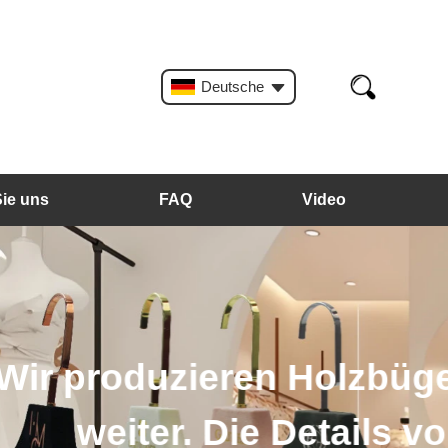
Deutsche
Sie uns
FAQ
Video
astikbügel und so
n und Taschen