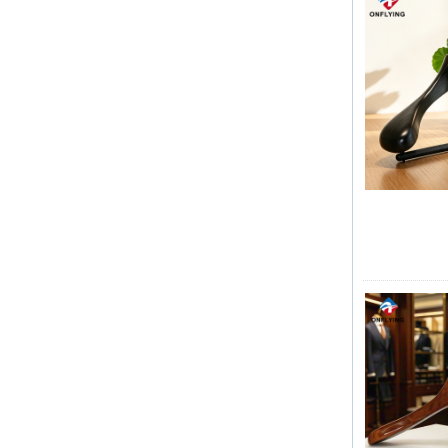
RECHTE SERBETUNG DER LUXUMY -
Kleidungsstücke
Unsere Fabrik hat die
Massenproduktion abgeschlossen und
den Versand großer Mengen von
Bekleidungssäcken beschleunigt
Spitzenbestellzeit
Weihnachtstag kommt. Viele Kunden
erteilten Bestellungen und planten, den
Urlaub zu beginnen. Die Fabrik ist die
Produktion, um Waren nach dem
Urlaub zu beenden.
Imitieren
Materialvorbereitung für
Luxuswattebeutel
Der Kunde aus den USA bestellte
große Mengen rosa Baumwollbeutel.
Der Stoff wurde speziell aus der