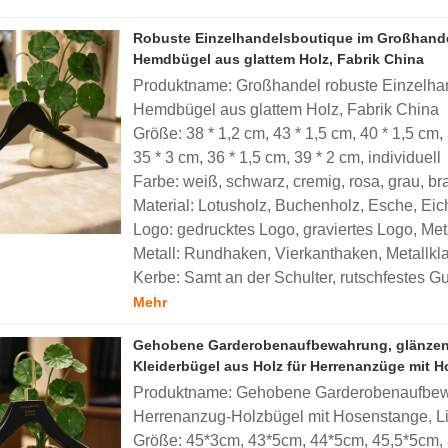
Robuste Einzelhandelsboutique im Großhandel,
Hemdbügel aus glattem Holz, Fabrik China
Produktname: Großhandel robuste Einzelhand
Hemdbügel aus glattem Holz, Fabrik China
Größe: 38 * 1,2 cm, 43 * 1,5 cm, 40 * 1,5 cm, 
35 * 3 cm, 36 * 1,5 cm, 39 * 2 cm, individuell
Farbe: weiß, schwarz, cremig, rosa, grau, brau
Material: Lotusholz, Buchenholz, Esche, Eich
Logo: gedrucktes Logo, graviertes Logo, Meta
Metall: Rundhaken, Vierkanthaken, Metallk
Kerbe: Samt an der Schulter, rutschfestes Gu
Mehr
Gehobene Garderobenaufbewahrung, glänzend
Kleiderbügel aus Holz für Herrenanzüge mit H
Produktname: Gehobene Garderobenaufbewa
Herrenanzug-Holzbügel mit Hosenstange, Li
Größe: 45*3cm, 43*5cm, 44*5cm, 45,5*5cm,