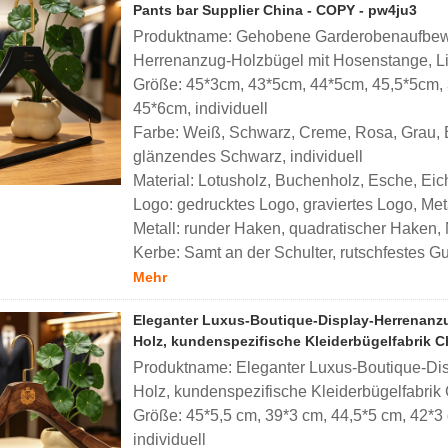
Pants bar Supplier China - COPY - pw4ju3
Produktname: Gehobene Garderobenaufbewa
Herrenanzug-Holzbügel mit Hosenstange, Li
Größe: 45*3cm, 43*5cm, 44*5cm, 45,5*5cm,
45*6cm, individuell
Farbe: Weiß, Schwarz, Creme, Rosa, Grau, B
glänzendes Schwarz, individuell
Material: Lotusholz, Buchenholz, Esche, Eich
Logo: gedrucktes Logo, graviertes Logo, Meta
Metall: runder Haken, quadratischer Haken,
Kerbe: Samt an der Schulter, rutschfestes Gu
Mehr
Eleganter Luxus-Boutique-Display-Herrenanzug
Holz, kundenspezifische Kleiderbügelfabrik C
Produktname: Eleganter Luxus-Boutique-Disp
Holz, kundenspezifische Kleiderbügelfabrik
Größe: 45*5,5 cm, 39*3 cm, 44,5*5 cm, 42*3 
individuell