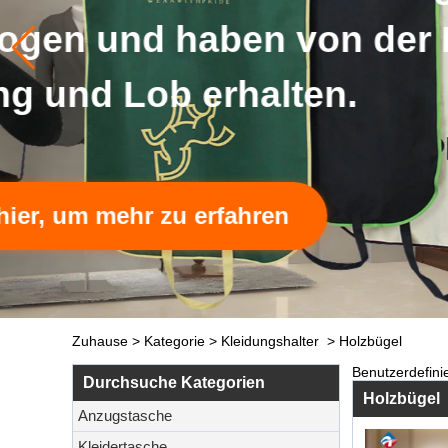
Zuhause
>
Kategorie
>
Kleidungshalter
>
Holzbügel
Benutzerdefini
Durchsuche Kategorien
Holzbügel
Anzugstasche
Kleidertasche