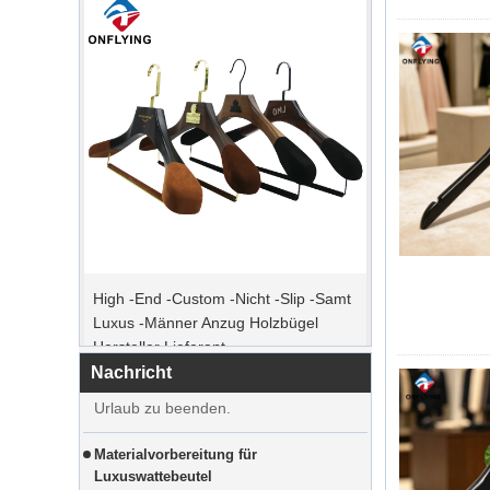
Spitzenbestellzeit
High -End -Custom -Nicht -Slip -Samt
Weihnachtstag kommt. Viele Kunden
Luxus -Männer Anzug Holzbügel
erteilten Bestellungen und planten, den
Hersteller Lieferant
Urlaub zu beginnen. Die Fabrik ist die
Produktion, um Waren nach dem
Nachricht
Urlaub zu beenden.
Materialvorbereitung für
Luxuswattebeutel
Der Kunde aus den USA bestellte