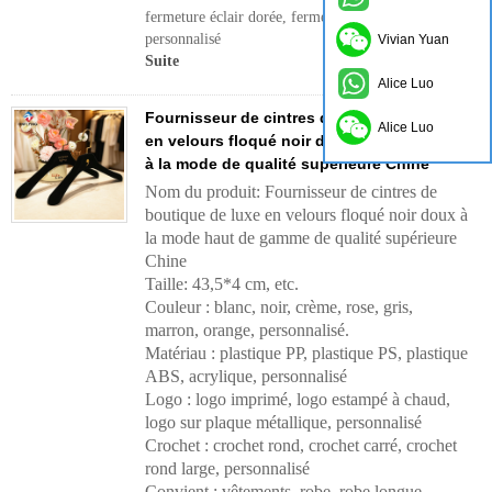
fermeture éclair dorée, fermeture éclair noire,
personnalisé
Vivian Yuan
Suite
Alice Luo
Fournisseur de cintres de boutique de luxe
Alice Luo
en velours floqué noir doux haut de gamme
à la mode de qualité supérieure Chine
Nom du produit: Fournisseur de cintres de
boutique de luxe en velours floqué noir doux à
la mode haut de gamme de qualité supérieure
Chine
Taille: 43,5*4 cm, etc.
Couleur : blanc, noir, crème, rose, gris,
marron, orange, personnalisé.
Matériau : plastique PP, plastique PS, plastique
ABS, acrylique, personnalisé
Logo : logo imprimé, logo estampé à chaud,
logo sur plaque métallique, personnalisé
Crochet : crochet rond, crochet carré, crochet
rond large, personnalisé
Convient : vêtements, robe, robe longue,