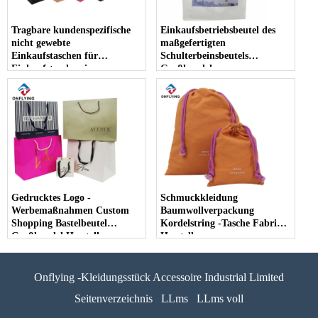
Tragbare kundenspezifische
Einkaufsbetriebsbeutel des
nicht gewebte
maßgefertigten
Einkaufstaschen für
Schulterbeinsbeutels
Einkaufstaschen im
Großhandel
Großhandel
Gedrucktes Logo -
Schmuckkleidung
Werbemaßnahmen Custom
Baumwollverpackung
Shopping Bastelbeutel
Kordelstring -Tasche Fabrik
Großhandel Hersteller
Hersteller
Onflying -Kleidungsstück Accessoire Industrial Limited
Seitenverzeichnis
LLms
LLms voll