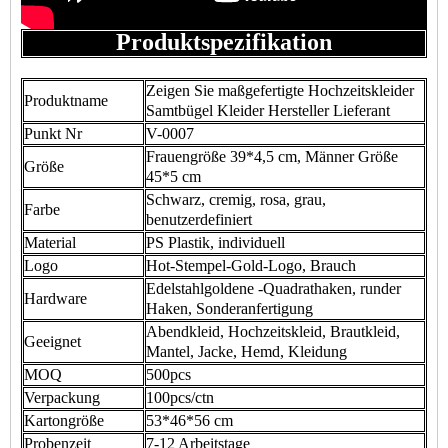
Produktspezifikation
Zeigen Sie maßgefertigte Hochzeitskleider
Produktname
Samtbügel Kleider Hersteller Lieferant
Punkt Nr
V-0007
Frauengröße 39*4,5 cm, Männer Größe
Größe
45*5 cm
Schwarz, cremig, rosa, grau,
Farbe
benutzerdefiniert
Material
PS Plastik, individuell
Logo
Hot-Stempel-Gold-Logo, Brauch
Edelstahlgoldene -Quadrathaken, runder
Hardware
Haken, Sonderanfertigung
Abendkleid, Hochzeitskleid, Brautkleid,
Geeignet
Mantel, Jacke, Hemd, Kleidung
MOQ
500pcs
Verpackung
100pcs/ctn
Kartongröße
53*46*56 cm
Probenzeit
7-12 Arbeitstage