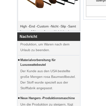
überpr
Spitzenbestellzeit
High -End -Custom -Nicht -Slip -Samt
Weihnachtstag kommt. Viele Kunden
Luxus -Männer Anzug Holzbügel
erteilten Bestellungen und planten, den
Hersteller Lieferant
Urlaub zu beginnen. Die Fabrik ist die
Nachricht
Produktion, um Waren nach dem
Urlaub zu beenden.
Materialvorbereitung für
Luxuswattebeutel
Der Kunde aus den USA bestellte
große Mengen rosa Baumwollbeutel.
Der Stoff wurde speziell aus der
Stofffabrik angepasst.
Neue Hangers -Produktionsmaschine
Um die Produktion zu steigern, fügt
unsere Fabrik die