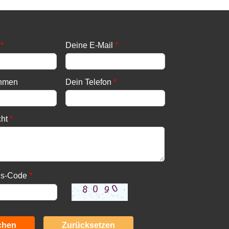
*
Deine E-Mail
*
ehmen
Dein Telefon
*
cht
*
gs-Code
*