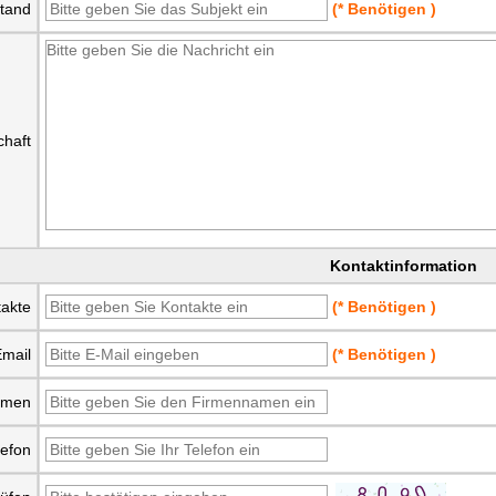
tand
(* Benötigen )
chaft
Kontaktinformation
akte
(* Benötigen )
mail
(* Benötigen )
hmen
lefon