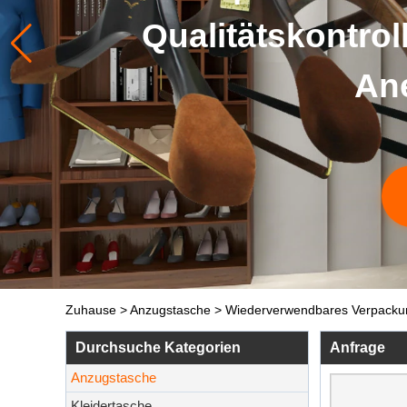
Qualitätskontrol
Aner
K
Zuhause
>
Anzugstasche
>
Wiederverwendbares Verpackung
Durchsuche Kategorien
Anfrage
Anzugstasche
Kleidertasche