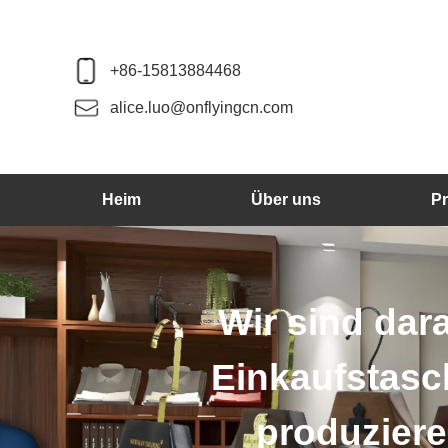
+86-15813884468
alice.luo@onflyingcn.com
Heim
Über uns
P
Wir sind darau
Einkaufstasch
produzieren