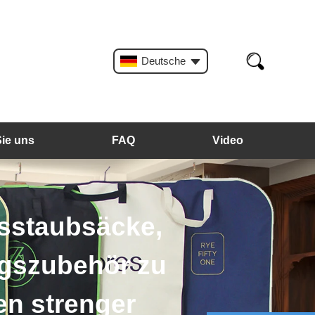
Deutsche
Sie uns
FAQ
Video
sstaubsäcke,
szubehör zu
 strenger