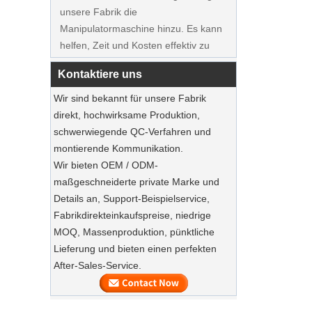
Zeigen Sie maßgefertigte
Manipulatormaschine hinzu. Es kann
Hochzeitskleider Samtbügel Kleider
helfen, Zeit und Kosten effektiv zu
Hersteller Lieferant
sparen.
Kontaktiere uns
Ausstellung in Frankreich
Unsere Fabrik nahm an der
Wir sind bekannt für unsere Fabrik
Ausstellung in Frankreich teil. Unsere
direkt, hochwirksame Produktion,
Produkte waren bei Besuchern beliebt.
schwerwiegende QC-Verfahren und
montierende Kommunikation.
Nachhaltige Jute Totes dominieren 2025
Wir bieten OEM / ODM-
Feiertags Shopping‌
maßgeschneiderte private Marke und
Unsere Jute-Einkaufstaschen sind das
Details an, Support-Beispielservice,
Must-Haves dieser Saison.
Fabrikdirekteinkaufspreise, niedrige
MOQ, Massenproduktion, pünktliche
Nachhaltige Holzanzugbügel
Lieferung und bieten einen perfekten
Luxus Custom natürlicher
After-Sales-Service.
Leinwandkleid
Bewahren Sie Ihre Anzüge mit Luxus -
Staubbeuteln auf
Unsere Fabrik kann High -End -