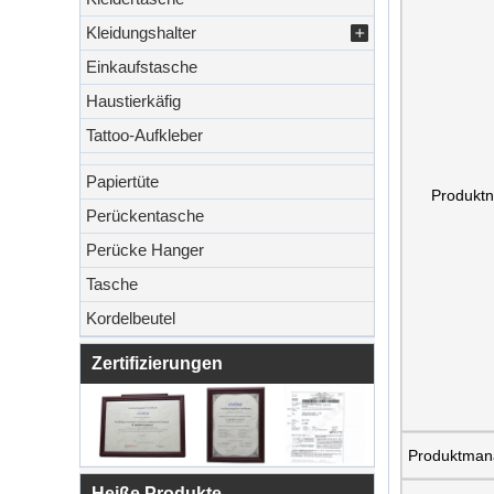
Kleidungshalter
Einkaufstasche
Haustierkäfig
Tattoo-Aufkleber
Papiertüte
Produkt
Perückentasche
Perücke Hanger
Tasche
Kordelbeutel
Zertifizierungen
Produktman
Heiße Produkte