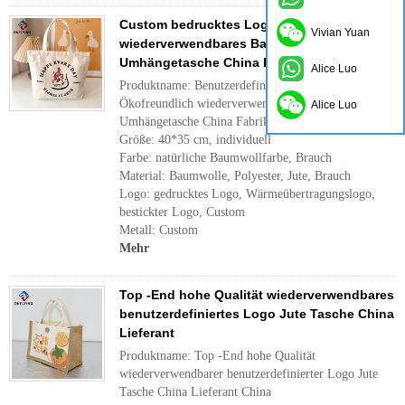
Custom bedrucktes Logo Ökofreundlich
Vivian Yuan
wiederverwendbares Baumwoll -
Umhängetasche China Fabrik
Alice Luo
Produktname: Benutzerdefiniertes gedrucktes Logo
Ökofreundlich wiederverwendbares Baumwoll -
Alice Luo
Umhängetasche China Fabrik
Größe: 40*35 cm, individuell
Farbe: natürliche Baumwollfarbe, Brauch
Material: Baumwolle, Polyester, Jute, Brauch
Logo: gedrucktes Logo, Wärmeübertragungslogo,
bestickter Logo, Custom
Metall: Custom
Mehr
Top -End hohe Qualität wiederverwendbares
benutzerdefiniertes Logo Jute Tasche China
Lieferant
Produktname: Top -End hohe Qualität
wiederverwendbarer benutzerdefinierter Logo Jute
Tasche China Lieferant China