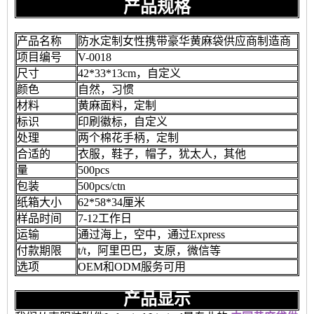
产品规格
产品名称
防水定制女性携带豪华黄麻袋供应商制造商
项目编号
V-0018
尺寸
42*33*13cm，自定义
颜色
自然，习惯
材料
黄麻面料，定制
标识
印刷徽标，自定义
处理
两个棉花手柄，定制
合适的
衣服，鞋子，帽子，犹太人，其他
量
500pcs
包装
500pcs/ctn
纸箱大小
62*58*34厘米
样品时间
7-12工作日
运输
通过海上，空中，通过Express
付款期限
t/t，阿里巴巴，支原，微信等
选项
OEM和ODM服务可用
产品显示