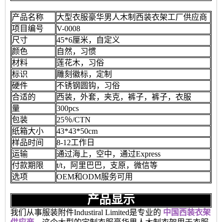
产品名称
大型衣服豪华男人木制西装衣架工厂供应商
项目编号
V-0008
尺寸
45*6厘米，自定义
颜色
自然，习惯
材料
莲花木，习俗
标识
雕刻徽标，定制
硬件
不锈钢圆钩，习俗
合适的
西装，外套，夹克，裤子，裤子，衣服
量
300pcs
包装
25％/CTN
纸箱大小
43*43*50cm
样品时间
8-12工作日
运输
通过海上，空中，通过Express
付款期限
t/t，阿里巴巴，支原，微信等
选项
OEM和ODM服务可用
产品显示
我们从事服装附件Industiral Limited是专业的
中国西装衣架