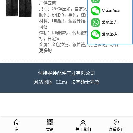
厂供应商
尺寸：28*60厘米，自定义
Vivian Yuan
颜色：粉红色，黑色，棕色，蓝色，习惯
材料：非编织，聚酯纤维，牛津，棉花，缎面，
爱丽丝·卢
习俗
徽标：印刷徽标，传热徽标，刺绣徽标，标签徽
爱丽丝·卢
标，自定义
金属：金色拉链，银拉链，黑色拉链，习俗
更多的
迎接服装配件工业有限公司
网站地图
LLms
法学硕士完整
家
类别
关于我们
联系我们