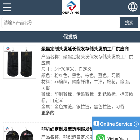
搜索
假发袋
聚酯定制头发延长假发存储头发袋工厂供应商
产品名称：聚酯定制头发假发存储头发袋工厂供
应商
尺寸：34*70厘米，自定义
颜色：粉红色，黑色，棕色，蓝色，习惯
材料：非编织，聚酯纤维，牛津，棉花，缎面，
习俗
徽标：印刷徽标，传热徽标，刺绣徽标，标签徽
标，自定义
金属：金色拉链，银拉链，黑色拉链，习俗
更多的
非机织定制发型透明假发储藏袋工厂供应商
产品名称：非织造自定义发型清除假发储藏袋工
Vivian Yuan