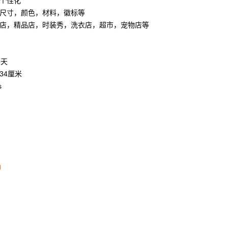
个性化
尺寸，颜色，材料，徽标等
店，精品店，时装秀，洗衣店，超市，宠物店等
0天
*34厘米
s