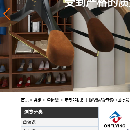
首页
>
类别
>
购物袋
>
定制非机织手提袋运输包装中国批发
浏览分类
西装袋