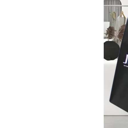
快了大量服装袋的运输
高峰订单期
圣诞节即将到来。许多客户下订单并计
划开始假期。工厂正在急忙生产度假后
完成商品。
定制非机织手提袋运输包装中国批发袋
豪华棉袋的材料准备
工厂制造商
来自美国的客户订购了大量的粉红色棉
袋。该面料是从布料工厂专门定制的。
新衣架生产机器
为了增加产量，我们的工厂添加了操纵
器机器。它可以帮助节省时间和成本效
益。
法国展览
我们的工厂参加了法国的展览。我们的
产品在游客中很受欢迎。