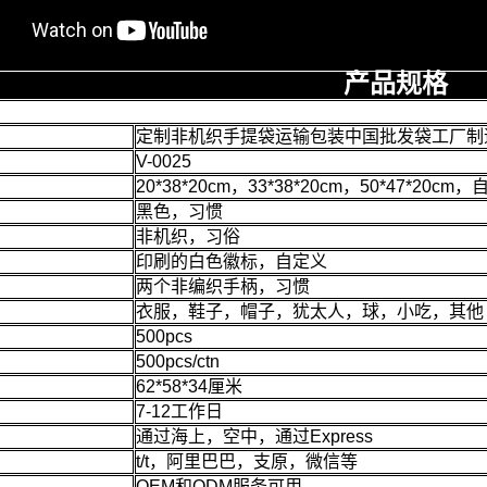
产品规格
定制非机织手提袋运输包装中国批发袋工厂制
V-0025
20*38*20cm，33*38*20cm，50*47*20cm
黑色，习惯
非机织，习俗
印刷的白色徽标，自定义
两个非编织手柄，习惯
衣服，鞋子，帽子，犹太人，球，小吃，其他
500pcs
500pcs/ctn
62*58*34厘米
7-12工作日
通过海上，空中，通过Express
t/t，阿里巴巴，支原，微信等
OEM和ODM服务可用