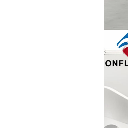
可持续的黄麻手提袋主导2025年假期购物‌
模仿木打印的定制塑料西装衣架用于服
我们的黄麻手提袋是本季的必备品。
装工厂中国
可持续木制衣架
用豪华防尘袋保留西装‌
我们的工厂可以提供高端定制的服装袋
服装自定义天鹅绒衣架
我们的工厂可以提供高端定制的天鹅绒
衣架。
wood
大量的木制衣架即将完成。它是木制西
装衣架，肩膀上，带有不态的天鹅绒，
并带有自定义徽标。
便携式定制非机织手提袋包装购物袋批
发制造商
及时交付豪华服装袋