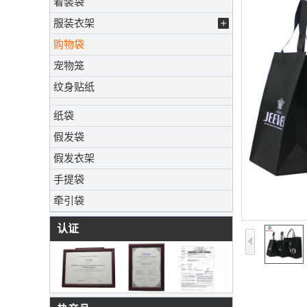
着装袋
服装衣架
购物袋
宠物笼
纹身贴纸
纸袋
假发袋
假发衣架
手提袋
牵引袋
认证