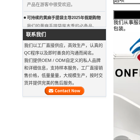
可持续的黄麻手提袋主导2025年假期购物‌
我们的黄麻手提袋是本季的必备品。
我们从事服装附件
可持续木制衣架
包装。
联系我们
用豪华防尘袋保留西装‌
我们以工厂直接供应，高效生产，认真的
我们的工厂可以提供高端定制的服装袋
QC程序以及即时善良的沟通而闻名。
我们提供OEM / ODM自定义的私人品牌
服装自定义天鹅绒衣架
和详细信息，支持样本服务，工厂直接销
我们的工厂可以提供高端定制的天鹅绒
售价格，低量量量，大规模生产，按时交
衣架。
货并提供完美的售后服务。
豪华定制天然帆布服装棉花袋工厂供应
wood
商
大量的木制衣架即将完成。它是木制西
装衣架，肩膀上，带有不态的天鹅绒，
并带有自定义徽标。
及时交付豪华服装袋
我们的工厂最终确定了大量生产，并加