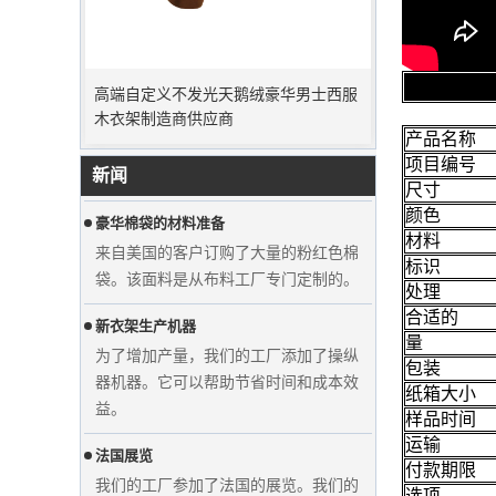
高端自定义不发光天鹅绒豪华男士西服
高峰订单期
木衣架制造商供应商
圣诞节即将到来。许多客户下订单并计
划开始假期。工厂正在急忙生产度假后
完成商品。
产品名称
项目编号
新闻
豪华棉袋的材料准备
尺寸
来自美国的客户订购了大量的粉红色棉
颜色
袋。该面料是从布料工厂专门定制的。
材料
标识
新衣架生产机器
处理
为了增加产量，我们的工厂添加了操纵
合适的
量
器机器。它可以帮助节省时间和成本效
包装
益。
纸箱大小
法国展览
样品时间
显示自定义的婚纱天鹅绒衣架衣服制造
运输
我们的工厂参加了法国的展览。我们的
商供应商
付款期限
产品在游客中很受欢迎。
选项