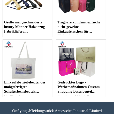
Große maßgeschneiderte
Tragbare kundenspezifische
luxury Männer Holzanzug
nicht gewebte
Fabriklieferant
Einkaufstaschen für
Einkaufstaschen im
Großhandel
Einkaufsbetriebsbeutel des
Gedrucktes Logo -
maßgefertigten
Werbemaßnahmen Custom
Schulterbeinsbeutels
Shopping Bastelbeutel
Großhandel
Großhandel Hersteller
Onflying -Kleidungsstück Accessoire Industrial Limited