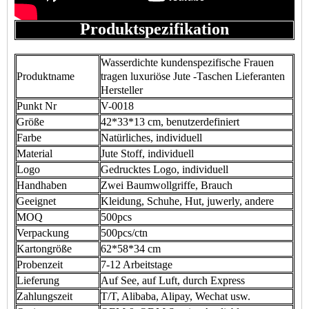
Produktspezifikation
Wasserdichte kundenspezifische Frauen
Produktname
tragen luxuriöse Jute -Taschen Lieferanten
Hersteller
Punkt Nr
V-0018
Größe
42*33*13 cm, benutzerdefiniert
Farbe
Natürliches, individuell
Material
Jute Stoff, individuell
Logo
Gedrucktes Logo, individuell
Handhaben
Zwei Baumwollgriffe, Brauch
Geeignet
Kleidung, Schuhe, Hut, juwerly, andere
MOQ
500pcs
Verpackung
500pcs/ctn
Kartongröße
62*58*34 cm
Probenzeit
7-12 Arbeitstage
Lieferung
Auf See, auf Luft, durch Express
Zahlungszeit
T/T, Alibaba, Alipay, Wechat usw.