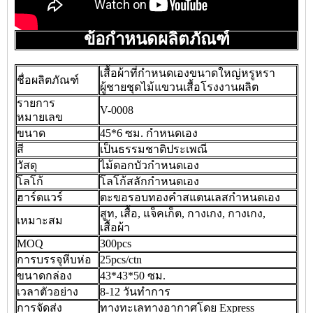
ข้อกำหนดผลิตภัณฑ์
เสื้อผ้าที่กำหนดเองขนาดใหญ่หรูหรา
ชื่อผลิตภัณฑ์
ผู้ชายชุดไม้แขวนเสื้อโรงงานผลิต
รายการ
V-0008
หมายเลข
ขนาด
45*6 ซม. กำหนดเอง
สี
เป็นธรรมชาติประเพณี
วัสดุ
ไม้ดอกบัวกำหนดเอง
โลโก้
โลโก้สลักกำหนดเอง
ฮาร์ดแวร์
ตะขอรอบทองคำสแตนเลสกำหนดเอง
สูท, เสื้อ, แจ็คเก็ต, กางเกง, กางเกง,
เหมาะสม
เสื้อผ้า
MOQ
300pcs
การบรรจุหีบห่อ
25pcs/ctn
ขนาดกล่อง
43*43*50 ซม.
เวลาตัวอย่าง
8-12 วันทำการ
การจัดส่ง
ทางทะเลทางอากาศโดย Express