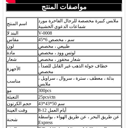
مواصفات المنتج
ملابس كبيرة مخصصة للرجال الفاخرة مورد
اسم المنتج
شماعات الدعوى الخشبية
V-0008
البند لا
45*6 سم ، مخصص
مقاس
طبيعي ، مخصص
لون
لوتس وود ، مخصص
مادة
شعار محفور ، مخصص
شعار
خطاف جولة الذهب غير القابل للصدأ ،
الأجهزة
مخصص
بدلة ، معطف ، سترة ، سروال ، سراويل ،
مناسب
ملابس
300pcs
مو
25pcs/ctn
التعبئة
43*43*50 سم
حجم الكرتون
8-12 أيام العمل
وقت العينة
عن طريق البحر ، عن طريق الهواء ، بواسطة
شحنة
Express