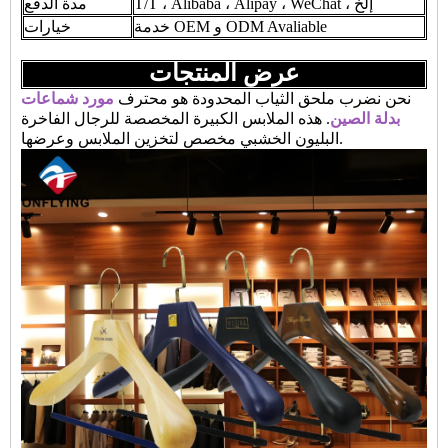
T/T ، Alibaba ، Alipay ، WeChat ، إلخ
مدة الدفع
خدمة OEM و ODM Avaliable
خيارات
عرض المنتجات
نحن نضرب ملحق الثياب المحدودة هو محترف
مورد شماعات
بدلة الصين
. هذه الملابس الكبيرة المخصصة للرجال الفاخرة
البليون الخشبي مخصص لتخزين الملابس وعرضها.