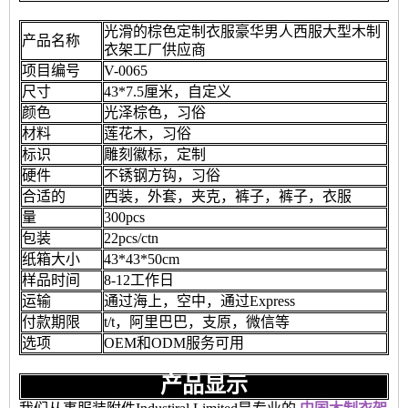
光滑的棕色定制衣服豪华男人西服大型木制
产品名称
衣架工厂供应商
项目编号
V-0065
尺寸
43*7.5厘米，自定义
颜色
光泽棕色，习俗
材料
莲花木，习俗
标识
雕刻徽标，定制
硬件
不锈钢方钩，习俗
合适的
西装，外套，夹克，裤子，裤子，衣服
量
300pcs
包装
22pcs/ctn
纸箱大小
43*43*50cm
样品时间
8-12工作日
运输
通过海上，空中，通过Express
付款期限
t/t，阿里巴巴，支原，微信等
选项
OEM和ODM服务可用
产品显示