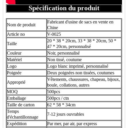
Spécification du produit
Fabricant d'usine de sacs en vente en
Nom de produit
Chine
Article no
V-0025
20 * 38 * 20cm, 33 * 38 * 20cm, 50 *
Taille
47 * 20cm, personnalisé
Couleur
Noir, personnalisé
Matériel
Non tissé, coutume
Logo
Logo blanc imprimé, personnalisé
Poignée
Deux poignées non tissées, coutumes
Vêtements, chaussures, chapeau, bijoux,
Approprié
boule, collations, autres
MOQ
500pcs
Emballage
500pcs / ctn
Taille de carton
62 * 58 * 34cm
Temps
7-12 jours ouvrables
d'échantillonnage
Expédition
Par mer, par air, par express