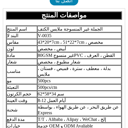
اتصل بنا
مواصفات المنتج
الجملة غير المنسوجة ملابس الكتف
اسم المنتج
V-0035
البند لا
43*20*7cm ، 51*22*7cm ، مخصص
مقاس
أبيض ، مخصص
لون
80GSM غير منسوجPVC ، القطن ، العرف
مادة
شعار مطبوع ، مخصص
شعار
بدلة ، معطف ، سترة ، قميص ، فستان ،
مناسب
ملابس
500pcs
مو
500pcs/ctn
التعبئة
62*58*34 سم
حجم الكرتون
8-12 أيام العمل
وقت العينة
عن طريق البحر ، عن طريق الهواء ، بواسطة
شحنة
Express
T/T ، Alibaba ، Alipay ، WeChat ، إلخ
مدة الدفع
خدمة OEM و ODM Avaliable
خيارات