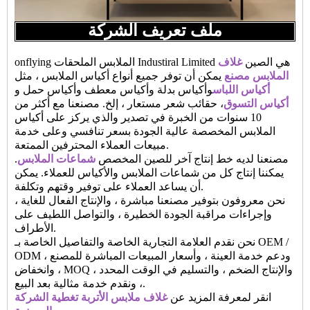
ملف تعريف الشركة
onflying الملابس الملحقات Industiral Limited هي الصين
غلاف
الملابس مصنع
يمكن أن توفر جميع أنواع أكياس الملابس ، مثل
أكياس اللباس
وأكياس بدلة وأكياس معطف وأكياس حمل و
أكياس التسوق
، حقائب شعر مستعار ، إلخ. مصنعنا مع أكثر من
10 سنوات من الخبرة في تصدير والذي يركز على أكياس
الملابس المخصصة عالية الجودة بسعر تنافسي وعلى خدمة
مبيعات العملاء المحترفين الممتعة.
مصنعنا لديه خط إنتاج آخر للصين المخصص
شماعات الملابس
.
يمكننا إنتاج كل من شماعات الملابس والأكياس للعملاء. يمكن
أن يساعد العملاء على توفير وقتهم وتكلفة.
نحن معروفون بتوفير مصنعنا مباشرة ، والإنتاج الفعال للغاية ،
وإجراءات مراقبة الجودة الخطيرة ، والتواصل اللطيف على
الأطراف.
نحن نقدم العلامة التجارية الخاصة والتفاصيل الخاصة بـ OEM /
ODM ، ودعم خدمة العينة ، وأسعار المبيعات المباشرة للمصنع
، وانخفاض MOQ ، والإنتاج الضخم ، والتسليم في الوقت المحدد
، ونقدم خدمة مثالية بعد البيع.
انقر لمعرفة المزيد عن
غلاف ملابس الأتربة تغطية الشركة