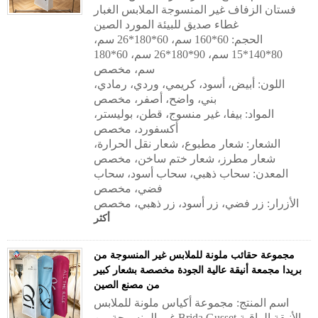
فستان الزفاف غير المنسوجة الملابس الغبار
غطاء صديق للبيئة المورد الصين
الحجم: 60*160 سم، 60*180*26 سم،
80*140*15 سم، 90*180*26 سم، 60*180
سم، مخصص
اللون: أبيض، أسود، كريمي، وردي، رمادي،
بني، واضح، أصفر، مخصص
المواد: بيفا، غير منسوج، قطن، بوليستر،
أكسفورد، مخصص
الشعار: شعار مطبوع، شعار نقل الحرارة،
شعار مطرز، شعار ختم ساخن، مخصص
المعدن: سحاب ذهبي، سحاب أسود، سحاب
فضي، مخصص
الأزرار: زر فضي، زر أسود، زر ذهبي، مخصص
أكثر
مجموعة حقائب ملونة للملابس غير المنسوجة من
بريدا مجمعة أنيقة عالية الجودة مخصصة بشعار كبير
من مصنع الصين
اسم المنتج: مجموعة أكياس ملونة للملابس
غير المنسوجة من Brida Gusset الأنيقة الراقية