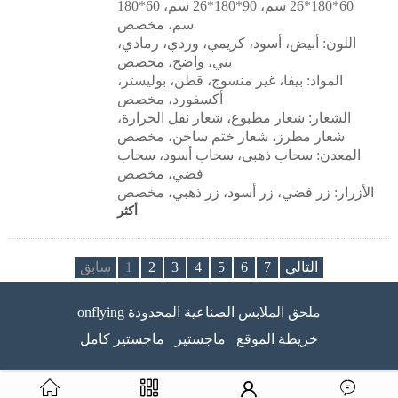
60*180*26 سم، 90*180*26 سم، 60*180
سم، مخصص
اللون: أبيض، أسود، كريمي، وردي، رمادي،
بني، واضح، مخصص
المواد: بيفا، غير منسوج، قطن، بوليستر،
أكسفورد، مخصص
الشعار: شعار مطبوع، شعار نقل الحرارة،
شعار مطرز، شعار ختم ساخن، مخصص
المعدن: سحاب ذهبي، سحاب أسود، سحاب
فضي، مخصص
الأزرار: زر فضي، زر أسود، زر ذهبي، مخصص
أكثر
التالي
7
6
5
4
3
2
1
سابق
onflying ملحق الملابس الصناعية المحدودة
خريطة الموقع
ماجستير
ماجستير كامل