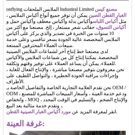
مصنع كيس
onflying الملابس الملحقات Industiral Limited
الغبار القطن الصين
يمكن أن توفر جميع أنواع أكياس الملابس ،
مثل
أكياس اللباس
وأكياس بدلة وأكياس معطف وأكياس حمل و
أكياس التسوق
، حقائب شعر مستعار ، إلخ. مصنعنا مع أكثر من
10 سنوات من الخبرة في تصدير والذي يركز على أكياس
الملابس المخصصة عالية الجودة بسعر تنافسي وعلى خدمة
مبيعات العملاء المحترفين الممتعة.
لدى مصنعنا خط إنتاج آخر لشماعات الملابس الصينية
المخصصة. يمكننا إنتاج كل من شماعات الملابس والأكياس
للعملاء. يمكن أن يساعد العملاء على توفير وقتهم وتكلفة.
نحن معروفون بتوفير مصنعنا مباشرة ، والإنتاج الفعال للغاية ،
وإجراءات مراقبة الجودة الخطيرة ، والتواصل اللطيف على
الأطراف.
نحن نقدم العلامة التجارية الخاصة والتفاصيل الخاصة بـ OEM /
ODM ، ودعم خدمة العينة ، وأسعار المبيعات المباشرة للمصنع
، وانخفاض MOQ ، والإنتاج الضخم ، والتسليم في الوقت المحدد
، ونقدم خدمة مثالية بعد البيع.
.
انقر لمعرفة المزيد عن
مورد أكياس الغبار الصينية القطن
غرفة العينة: