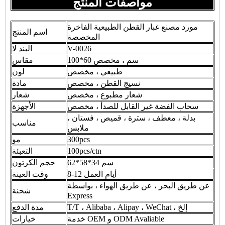
مواصفات المنتج
مورد مصنع غبار القطن الطبيعية الفاخرة
اسم المنتج
المخصصة
V-0026
البند لا
100*60 سم ، مخصص
مقاس
طبيعي ، مخصص
لون
نسيج القطن ، مخصص
مادة
شعار مطبوع ، مخصص
شعار
سحاب الفضة غير القابل للصدأ ، مخصص
الأجهزة
بدلة ، معطف ، سترة ، قميص ، فستان ،
مناسب
ملابس
300pcs
مو
100pcs/ctn
التعبئة
62*58*34 سم
حجم الكرتون
8-12 أيام العمل
وقت العينة
عن طريق البحر ، عن طريق الهواء ، بواسطة
شحنة
Express
T/T ، Alibaba ، Alipay ، WeChat ، إلخ
مدة الدفع
خدمة OEM و ODM Avaliable
خيارات