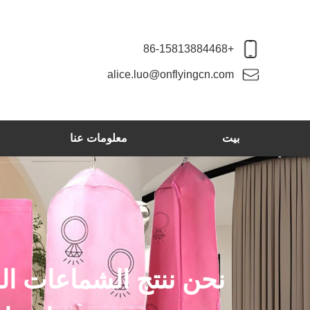
+86-15813884468
alice.luo@onflyingcn.com
بيت
معلومات عنا
نحن ننتج الشماعات ال