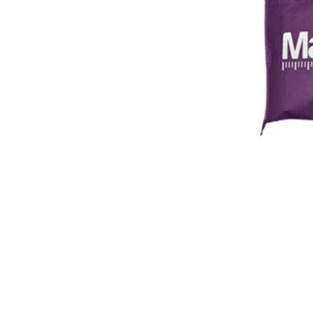
قام مصنعنا بإنهاء الإنتاج بالجملة وشحن
الكميات الكبيرة من أكياس الملابس
فترة ترتيب الذروة
يوم عيد الميلاد قادم. قدم العديد من العملاء
مخصصة غير منسوجة شحن شحن تعبئة
الصين حقائب الجملة مصنع المصنع
الطلبات وخططوا للبدء في العطلة. المصنع
يسرع الإنتاج لإنهاء البضائع بعد عطلة.
تحضير المواد لأكياس القطن الفاخرة
طلب العميل من الولايات المتحدة كميات
كبيرة من أكياس القطن الوردي. تم تخصيص
النسيج خصيصا من مصنع القماش.
آلة إنتاج الشماعات الجديدة
لزيادة الإنتاج ، يضيف مصنعنا آلة المناور.
يمكن أن تساعد في توفير الوقت والتكلفة
بفعالية.
معرض في فرنسا