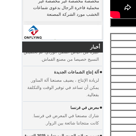
يوم عيد الميلاد قادم. قدم العديد من العملاء
الخشب مورد الشركة المصنعة
الطلبات وخططوا للبدء في العطلة. المصنع
يسرع الإنتاج لإنهاء البضائع بعد عطلة.
تحضير المواد لأكياس القطن الفاخرة
طلب العميل من الولايات المتحدة كميات
كبيرة من أكياس القطن الوردي. تم تخصيص
أخبار
النسيج خصيصا من مصنع القماش.
آلة إنتاج الشماعات الجديدة
لزيادة الإنتاج ، يضيف مصنعنا آلة المناور.
يمكن أن تساعد في توفير الوقت والتكلفة
بفعالية.
معرض في فرنسا
عرض مخصص فستان الزفاف في مخملية
شارك مصنعنا في المعرض في فرنسا.
شماعات المصنعة مورد الشركة المصنعة
كانت منتجاتنا شائعة بين الزوار.
تهيمن حملات الجوت المستدامة 2025 التسوق
حقائب الجوت لدينا هي التي يجب أن يكون