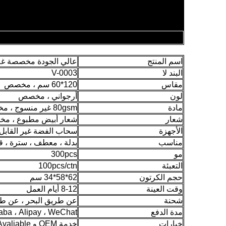
اسم المنتج
عالي الجودة مخصصة غلا
البند لا
V-0003
مقاس
120*60 سم ، مخصص
لون
أرجواني ، مخصص
مادة
80gsm غير منسوج ، مخصص
شعار
شعار أبيض مطبوع ، م
الأجهزة
سحاب الفضة غير القاب
مناسب
بدلة ، معطف ، سترة ، 
مو
300pcs
التعبئة
100pcs/ctn
حجم الكرتون
62*58*34 سم
وقت العينة
8-12 أيام العمل
شحنة
عن طريق البحر ، عن طريق ا
مدة الدفع
 Alibaba ، Alipay ، WeChat
خيارات
خدمة OEM و ODM Avaliable