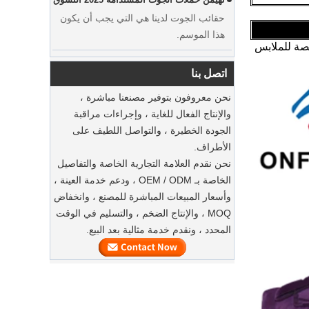
هذا الموسم.
الحفاظ على بدلاتك بأكياس الغبار الفاخرة
صصة للملابس
يمكن أن يقدم مصنعنا أكياس بدلة ملابس
اتصل بنا
مخصصة مخصصة
نحن معروفون بتوفير مصنعنا مباشرة ،
شماعات بدلة خشبية مستدامة
والإنتاج الفعال للغاية ، وإجراءات مراقبة
الجودة الخطيرة ، والتواصل اللطيف على
شماعات مخملية مخصصة للملابس
الأطراف.
مورد مصنع غبار القطن الطبيعية الفاخرة
يمكن أن تقدم مصنعنا شماعات مخملية
نحن نقدم العلامة التجارية الخاصة والتفاصيل
المخصصة
مخصصة مخصصة.
الخاصة بـ OEM / ODM ، ودعم خدمة العينة ،
وأسعار المبيعات المباشرة للمصنع ، وانخفاض
السلع السائبة من الشماعات الخشبية
MOQ ، والإنتاج الضخم ، والتسليم في الوقت
كمية كبيرة من الشماعات الخشبية على
المحدد ، ونقدم خدمة مثالية بعد البيع.
وشك الانتهاء. إنه شماعات بدلة خشبية مع
مخمل غير على الكتف ، مع شعار مخصص.
توصيل في الوقت المناسب لأكياس الملابس
الفاخرة