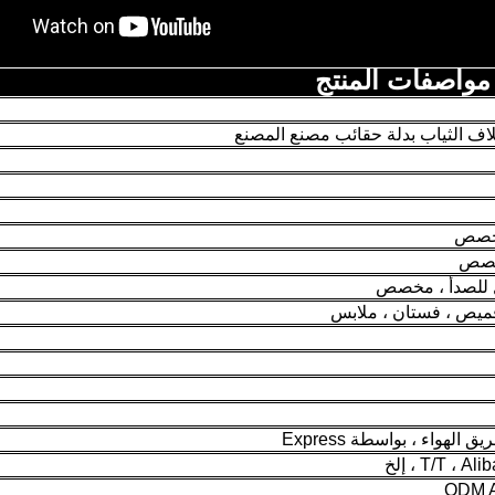
مواصفات المنتج
ف الثياب بدلة حقائب مصنع المصنع
خصص
ل للصدأ ، مخصص
قميص ، فستان ، ملابس
لهواء ، بواسطة Express
T/T ، ، إلخ