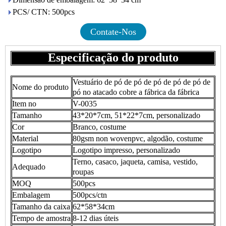
PCS/ CTN: 500pcs
Contate-Nos
Especificação do produto
Vestuário de pó de pó de pó de pó de pó de
Nome do produto
pó no atacado cobre a fábrica da fábrica
Item no
V-0035
Tamanho
43*20*7cm, 51*22*7cm, personalizado
Cor
Branco, costume
Material
80gsm non wovenpvc, algodão, costume
Logotipo
Logotipo impresso, personalizado
Terno, casaco, jaqueta, camisa, vestido,
Adequado
roupas
MOQ
500pcs
Embalagem
500pcs/ctn
Tamanho da caixa
62*58*34cm
Tempo de amostra
8-12 dias úteis