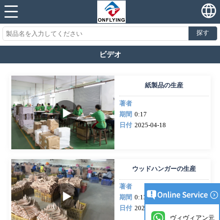
探す
ビデオ
紙製品の生産
著者
期間
0:17
日付
2025-04-18
ウッドハンガーの生産
著者
期間
0:13
日付
2025-03-25
ヴィヴィアン元