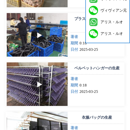
ヴィヴィアン元
プラスチック製ハンガーの
アリス・ルオ
生産
アリス・ルオ
著者
期間
0:18
日付
2025-03-25
ベルベットハンガーの生産
著者
期間
0:18
日付
2025-03-25
衣服バッグの生産
著者