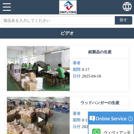
探す
ビデオ
紙製品の生産
著者
期間
0:17
日付
2025-04-18
ウッドハンガーの生産
著者
期間
0:13
日付
2025-03-25
ヴィヴィアン元