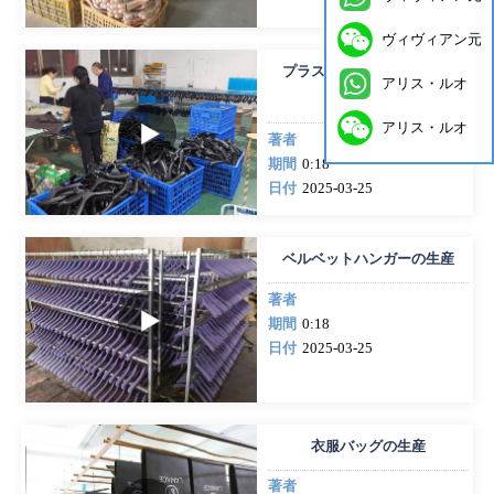
ヴィヴィアン元
プラスチック製ハンガーの
アリス・ルオ
生産
アリス・ルオ
著者
期間
0:18
日付
2025-03-25
ベルベットハンガーの生産
著者
期間
0:18
日付
2025-03-25
衣服バッグの生産
著者