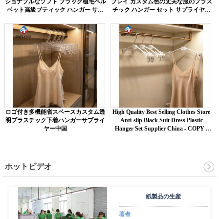
ショナブルなソフト ブラック植毛ベル
プレイ カスタム色の丈夫な服のプラス
ベット高級ブティック ハンガー サプ
チック ハンガー セット サプライヤー
ライヤー中国
中国
ロゴ付き多機能省スペースカスタム透
High Quality Best Selling Clothes Store
明プラスチック下着ハンガーサプライ
Anti-slip Black Suit Dress Plastic
ヤー中国
Hanger Set Supplier China - COPY -
8w2pqs
ホットビデオ
紙製品の生産
著者