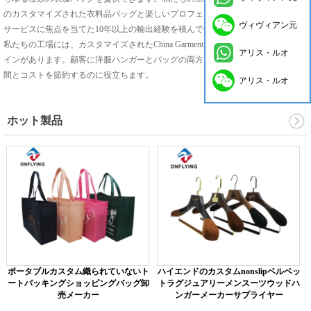
のカスタマイズされた衣料品バッグと楽しいプロフェッショナル顧客のセールス
ヴィヴィアン元
サービスに焦点を当てた10年以上の輸出経験を積んでいます。
私たちの工場には、カスタマイズされたChina Garment Hangersのもう1つの生産ラ
アリス・ルオ
インがあります。顧客に洋服ハンガーとバッグの両方を生産できます。顧客が時
間とコストを節約するのに役立ちます。
アリス・ルオ
ホット製品
ポータブルカスタム織られていないト
ハイエンドのカスタムnonslipベルベッ
ートパッキングショッピングバッグ卸
トラグジュアリーメンスーツウッドハ
売メーカー
ンガーメーカーサプライヤー