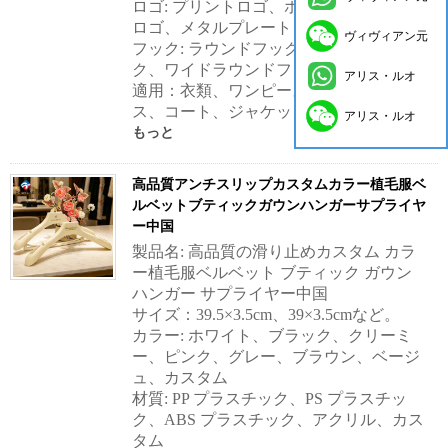
ロゴ: プリントロゴ、ホットスタンピング
ロゴ、メタルプレートロゴ、カスタム
ヴィヴィアン元
フック: ラウンドフック、スクエアフッ
ク、ワイドラウンドフック、カスタム
アリス・ルオ
適用：衣類、ワンピース、ロングドレ
ス、コート、ジャケット、シャツなど。
アリス・ルオ
もっと
高品質アンチスリップカスタムカラー植毛服ベ
ルベットブティックガウンハンガーサプライヤ
ー中国
製品名: 高品質の滑り止めカスタム カラ
ー植毛服ベルベット ブティック ガウン
ハンガー サプライヤー中国
サイズ：39.5×3.5cm、39×3.5cmなど。
カラー: ホワイト、ブラック、クリーミ
ー、ピンク、グレー、ブラウン、ベージ
ュ、カスタム
材質: PP プラスチック、PS プラスチッ
ク、ABS プラスチック、アクリル、カス
タム