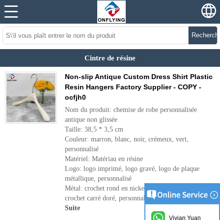
Recherch
Cintre de résine
Non-slip Antique Custom Dress Shirt Plastic
Resin Hangers Factory Supplier - COPY -
ocfjh0
Nom du produit: chemise de robe personnalisée
antique non glissée
Taille: 38,5 * 3,5 cm
Couleur: marron, blanc, noir, crémeux, vert,
personnalisé
Matériel: Matériau en résine
Logo: logo imprimé, logo gravé, logo de plaque
métallique, personnalisé
Métal: crochet rond en nickel, crochet rond noir,
crochet carré doré, personnalisé
Suite
Vivian Yuan