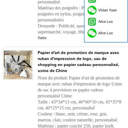
personnalisé
Matériau des poignées :
Poignées en coton,
Vivian Yuan
poignées en nylon, poignées en ruban,
personnalisées
Alice Luo
Demande :
Publicité, quotidien, extérieur,
supermarché, voyage, fête, cadeau, etc.
Alice Luo
Suite
Papier d'art de promotion de marque avec
ruban d'impression de logo, sac de
shopping en papier cadeau personnalisé,
usine de Chine
Nom du produit: Papier d'art de promotion de
marque avec ruban d'impression de logo Usine
de sac à provisions en papier cadeau
personnalisé Chine
Taille : 43*34*13 cm, 40*60*10 cm, 45*35*8
cm, 40*25*15 cm, personnalisé
Couleur : blanc, noir, crème, rose, gris,
marron, clair, couleur naturelle, personnalisé.
Matériau : papier couché 250, papier kraft,