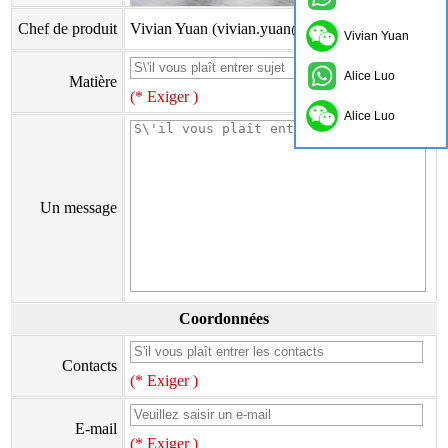
Chef de produit
Vivian Yuan (vivian.yuan@onflyingcn.com)
Vivian Yuan
Alice Luo
Matière
(* Exiger )
Alice Luo
Un message
Coordonnées
Contacts
(* Exiger )
E-mail
(* Exiger )