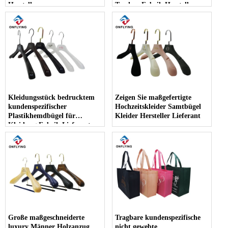
Hersteller
Taschen Fabrik Hersteller
Kleidungsstück bedrucktem
Zeigen Sie maßgefertigte
kundenspezifischer
Hochzeitskleider Samtbügel
Plastikhemdbügel für
Kleider Hersteller Lieferant
Kleidung Fabrik Lieferanten
Große maßgeschneiderte
Tragbare kundenspezifische
luxury Männer Holzanzug
nicht gewebte