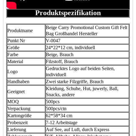
Produktspezifikation
Beige Carry Promotional Custom Gift Felt
Produktname
Bag Großhandel Hersteller
Punkt Nr
V-0047
Größe
24*22*12 cm, individuell
Farbe
Beige, Brauch
Material
Filzstoff, Brauch
Gedrucktes Logo auf beiden Seiten,
Logo
individuell
Handhaben
Zwei starke Filzgriffe, Brauch
Kleidung, Schuhe, Hut, juwerly, Ball,
Geeignet
Snacks, andere
MOQ
500pcs
Verpackung
500pcs/ctn
Kartongröße
62*58*34 cm
Probenzeit
7-12 Arbeitstage
Lieferung
Auf See, auf Luft, durch Express