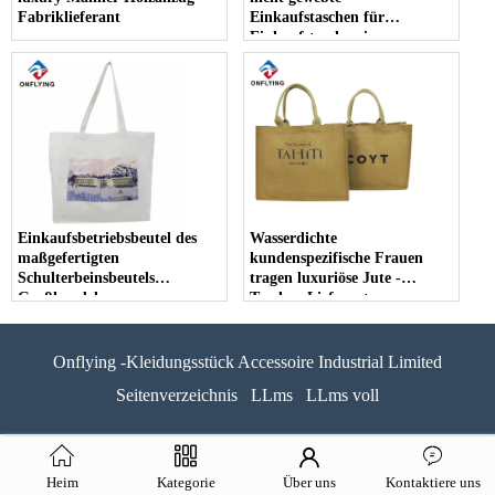
Fabriklieferant
Einkaufstaschen für
Einkaufstaschen im
Großhandel
Einkaufsbetriebsbeutel des
Wasserdichte
maßgefertigten
kundenspezifische Frauen
Schulterbeinsbeutels
tragen luxuriöse Jute -
Großhandel
Taschen Lieferanten
Hersteller
Onflying -Kleidungsstück Accessoire Industrial Limited
Seitenverzeichnis
LLms
LLms voll
Heim
Kategorie
Über uns
Kontaktiere uns