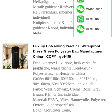
Heißprägelogo, individuell
Metall: goldener Reißverschluss, schwarzer
Vivian Yuan
Reißverschluss, silberner Reißverschluss,
individuell
Alice Luo
Knöpfe: silberner Knopf, schwarzer Knopf,
goldener Knopf, individuell
Alice Luo
Mehr
Luxury Hot-selling Practical Waterproof
Dress Green Polyester Bag Manufacturer
China - COPY - gp94f9
Produktname: Luxuriöse, heiß verkaufte,
praktische, wasserdichte Kleid-Grün-
Polyestertasche, Hersteller China
Größe: 60*180c, 60*160cm, 80*180cm,
90*160cm, 60*180*26cm, individuell
Farbe: Weiß, Schwarz, Creme, Rosa, Grau,
Braun, Klar, Grün, individuell
Material: PEVA, Vlies, Baumwolle, Polyester,
Oxford, kundenspezifisch
Logo: gedrucktes Logo,