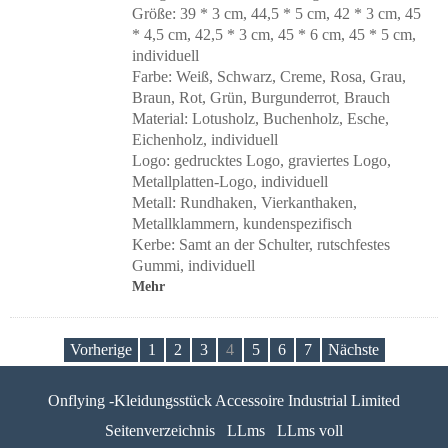
Größe: 39 * 3 cm, 44,5 * 5 cm, 42 * 3 cm, 45
* 4,5 cm, 42,5 * 3 cm, 45 * 6 cm, 45 * 5 cm,
individuell
Farbe: Weiß, Schwarz, Creme, Rosa, Grau,
Braun, Rot, Grün, Burgunderrot
Brauch
,
Material: Lotusholz, Buchenholz, Esche,
Eichenholz, individuell
Logo: gedrucktes Logo, graviertes Logo,
Metallplatten-Logo, individuell
Metall: Rundhaken, Vierkanthaken,
Metallklammern, kundenspezifisch
Kerbe: Samt an der Schulter, rutschfestes
Gummi, individuell
Mehr
Vorherige
1
2
3
4
5
6
7
Nächste
Onflying -Kleidungsstück Accessoire Industrial Limited
Seitenverzeichnis
LLms
LLms voll