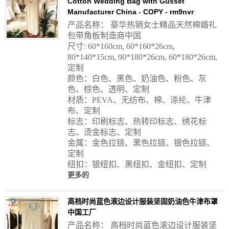
Cotton Wedding Bag with Gusset
Manufacturer China - COPY - rm9nvr
产品名称： 豪华热销女士精品天然棉婚礼
包带角板制造商中国
尺寸: 60*160cm, 60*160*26cm,
80*140*15cm, 90*180*26cm, 60*180*26cm,
定制
颜色：白色、黑色、奶油色、粉色、灰
色、棕色、透明、定制
材质：PEVA、无纺布、棉、涤纶、牛津
布、定制
标志：印刷标志、热转印标志、绣花标
志、烫金标志、定制
金属：金色拉链、黑色拉链、银色拉链、
定制
纽扣：银纽扣、黑纽扣、金纽扣、定制
更多的
高档时尚蓝色滚边设计服装坚固奶油色牛津布罩
中国工厂
产品名称： 高档时尚蓝色滚边设计服装坚