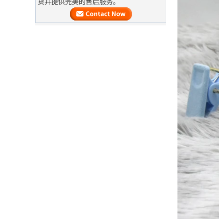
货并提供完美的售后服务。
wood
商
大量的木制衣架即将完成。它是木制西
装衣架，肩膀上，带有不态的天鹅绒，
并带有自定义徽标。
及时交付豪华服装袋
我们的工厂最终确定了大量生产，并加
快了大量服装袋的运输
高峰订单期
圣诞节即将到来。许多客户下订单并计
划开始假期。工厂正在急忙生产度假后
完成商品。
定制非机织手提袋运输包装中国批发袋
豪华棉袋的材料准备
工厂制造商
来自美国的客户订购了大量的粉红色棉
袋。该面料是从布料工厂专门定制的。
新衣架生产机器