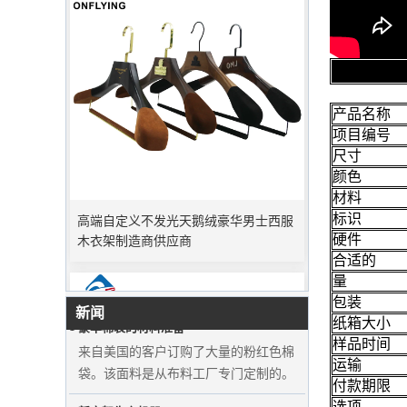
产品名称
项目编号
尺寸
颜色
高端自定义不发光天鹅绒豪华男士西服
高峰订单期
材料
木衣架制造商供应商
圣诞节即将到来。许多客户下订单并计
标识
划开始假期。工厂正在急忙生产度假后
硬件
完成商品。
合适的
量
豪华棉袋的材料准备
包装
新闻
来自美国的客户订购了大量的粉红色棉
纸箱大小
袋。该面料是从布料工厂专门定制的。
样品时间
运输
新衣架生产机器
付款期限
为了增加产量，我们的工厂添加了操纵
选项