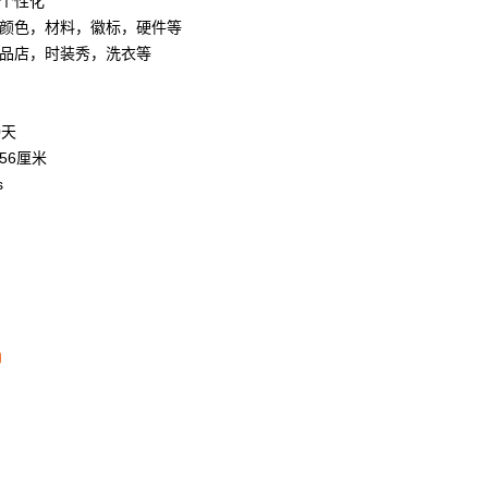
个性化
颜色，材料，徽标，硬件等
品店，时装秀，洗衣等
0天
*56厘米
s