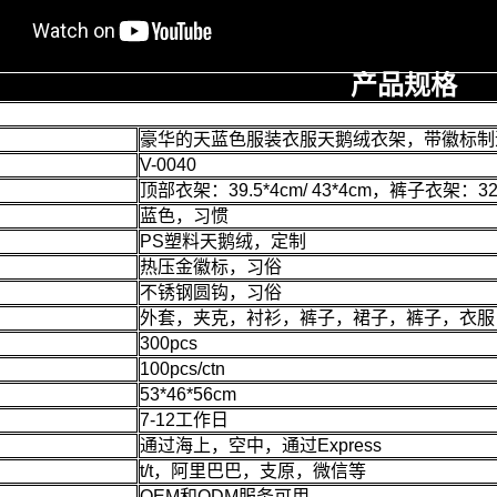
产品规格
豪华的天蓝色服装衣服天鹅绒衣架，带徽标制
V-0040
顶部衣架：39.5*4cm/ 43*4cm，裤子衣架：3
蓝色，习惯
PS塑料天鹅绒，定制
热压金徽标，习俗
不锈钢圆钩，习俗
外套，夹克，衬衫，裤子，裙子，裤子，衣服
300pcs
100pcs/ctn
53*46*56cm
7-12工作日
通过海上，空中，通过Express
t/t，阿里巴巴，支原，微信等
OEM和ODM服务可用