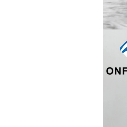
为了增加产量，我们的工厂添加了操纵
器机器。它可以帮助节省时间和成本效
益。
法国展览
我们的工厂参加了法国的展览。我们的
产品在游客中很受欢迎。
可持续的黄麻手提袋主导2025年假期购物‌
模仿木打印的定制塑料西装衣架用于服
我们的黄麻手提袋是本季的必备品。
装工厂中国
用豪华防尘袋保留西装‌
我们的工厂可以提供高端定制的服装袋
可持续木制衣架
服装自定义天鹅绒衣架
我们的工厂可以提供高端定制的天鹅绒
衣架。