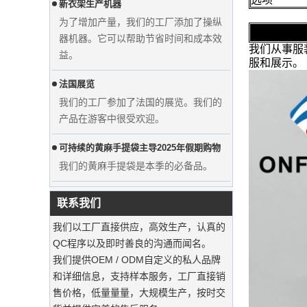
器机器。它可以帮助节省时间和成本效
益。
我们从事服装附件
法国展览
服和展示。
显示自定义的婚纱天鹅绒衣架衣服制造
我们的工厂参加了法国的展览。我们的
商供应商
产品在游客中很受欢迎。
可持续的黄麻手提袋主导2025年假期购物‌
我们的黄麻手提袋是本季的必备品。
用豪华防尘袋保留西装‌
我们的工厂可以提供高端定制的服装袋
联系我们
可持续木制衣架
我们以工厂直接供应，高效生产，认真的
QC程序以及即时善良的沟通而闻名。
服装自定义天鹅绒衣架
我们提供OEM / ODM自定义的私人品牌
我们的工厂可以提供高端定制的天鹅绒
和详细信息，支持样本服务，工厂直接销
衣架。
售价格，低量量量，大规模生产，按时交
豪华定制天然帆布服装棉花袋工厂供应