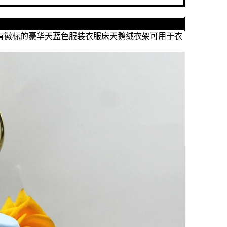
有徽标的豪华天蓝色服装衣服床天鹅绒衣架可用于衣