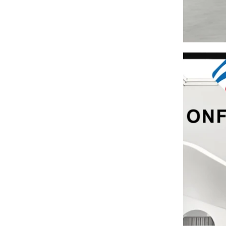
可持续的黄麻手提袋主导2025年假期购物‌
模仿木打印的定制塑料西装衣架用于服
我们的黄麻手提袋是本季的必备品。
装工厂中国
可持续木制衣架
用豪华防尘袋保留西装‌
我们的工厂可以提供高端定制的服装袋
服装自定义天鹅绒衣架
我们的工厂可以提供高端定制的天鹅绒
衣架。
wood
大量的木制衣架即将完成。它是木制西
装衣架，肩膀上，带有不态的天鹅绒，
并带有自定义徽标。
便携式定制非机织手提袋包装购物袋批
发制造商
及时交付豪华服装袋