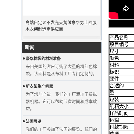
高端自定义不发光天鹅绒豪华男士西服
高峰订单期
木衣架制造商供应商
圣诞节即将到来。许多客户下订单并计
划开始假期。工厂正在急忙生产度假后
完成商品。
产品名称
项目编号
新闻
豪华棉袋的材料准备
尺寸
来自美国的客户订购了大量的粉红色棉
颜色
袋。该面料是从布料工厂专门定制的。
材料
标识
新衣架生产机器
硬件
为了增加产量，我们的工厂添加了操纵
合适的
器机器。它可以帮助节省时间和成本效
量
益。
包装
纸箱大小
法国展览
显示自定义的婚纱天鹅绒衣架衣服制造
样品时间
我们的工厂参加了法国的展览。我们的
商供应商
运输
产品在游客中很受欢迎。
付款期限
选项