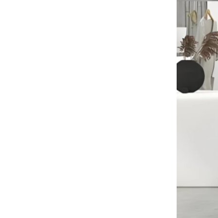
快了大量服装袋的运输
高峰订单期
圣诞节即将到来。许多客户下订单并计
划开始假期。工厂正在急忙生产度假后
完成商品。
定制非机织手提袋运输包装中国批发袋
工厂制造商
豪华棉袋的材料准备
来自美国的客户订购了大量的粉红色棉
袋。该面料是从布料工厂专门定制的。
新衣架生产机器
为了增加产量，我们的工厂添加了操纵
器机器。它可以帮助节省时间和成本效
益。
法国展览
我们的工厂参加了法国的展览。我们的
产品在游客中很受欢迎。