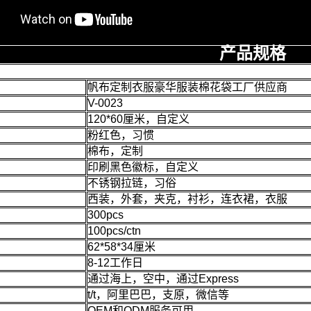
产品规格
帆布定制衣服豪华服装棉花袋工厂供应商
V-0023
120*60厘米，自定义
粉红色，习惯
棉布，定制
印刷黑色徽标，自定义
不锈钢拉链，习俗
西装，外套，夹克，衬衫，连衣裙，衣服
300pcs
100pcs/ctn
62*58*34厘米
8-12工作日
通过海上，空中，通过Express
t/t，阿里巴巴，支原，微信等
OEM和ODM服务可用