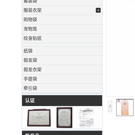
着装袋
服装衣架
购物袋
宠物笼
纹身贴纸
纸袋
假发袋
假发衣架
手提袋
牵引袋
认证