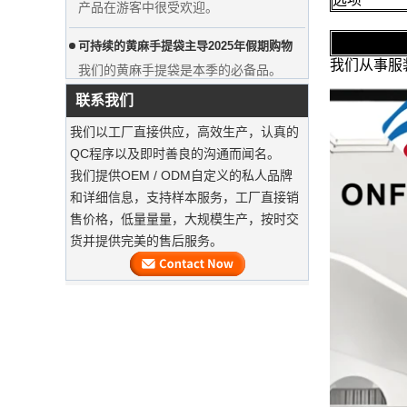
可持续的黄麻手提袋主导2025年假期购物‌
我们的黄麻手提袋是本季的必备品。
我们从事服装附件
可持续木制衣架
联系我们
用豪华防尘袋保留西装‌
我们以工厂直接供应，高效生产，认真的
我们的工厂可以提供高端定制的服装袋
QC程序以及即时善良的沟通而闻名。
我们提供OEM / ODM自定义的私人品牌
服装自定义天鹅绒衣架
和详细信息，支持样本服务，工厂直接销
我们的工厂可以提供高端定制的天鹅绒
售价格，低量量量，大规模生产，按时交
衣架。
货并提供完美的售后服务。
豪华定制天然帆布服装棉花袋工厂供应
商
wood
大量的木制衣架即将完成。它是木制西
装衣架，肩膀上，带有不态的天鹅绒，
并带有自定义徽标。
及时交付豪华服装袋
我们的工厂最终确定了大量生产，并加