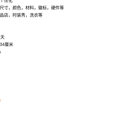
个性化
尺寸，颜色，材料，徽标，硬件等
品店，时装秀，洗衣等
5天
*34厘米
s