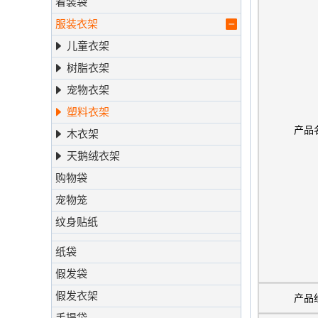
着装袋
服装衣架
儿童衣架
树脂衣架
宠物衣架
塑料衣架
产品
木衣架
天鹅绒衣架
购物袋
宠物笼
纹身贴纸
纸袋
假发袋
假发衣架
产品
手提袋