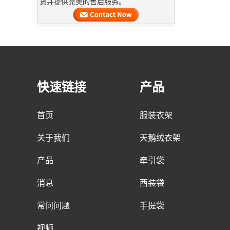
货并提供完美的售后服务。
大量的木制衣架即将完成。它是木制西
装衣架，肩膀上，带有不态的天鹅绒，
并带有自定义徽标。
及时交付豪华服装袋
我们的工厂最终确定了大量生产，并加
快速链接
快了大量服装袋的运输
产品
高峰订单期
首页
服装衣架
圣诞节即将到来。许多客户下订单并计
划开始假期。工厂正在急忙生产度假后
关于我们
天鹅绒衣架
完成商品。
产品
牵引袋
定制非机织手提袋运输包装中国批发袋
豪华棉袋的材料准备
工厂制造商
消息
西装袋
来自美国的客户订购了大量的粉红色棉
袋。该面料是从布料工厂专门定制的。
常问问题
手提袋
新衣架生产机器
视频