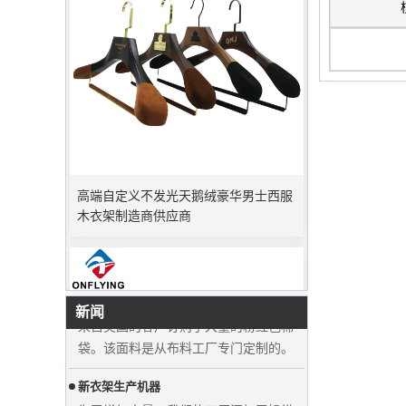
高端自定义不发光天鹅绒豪华男士西服
高峰订单期
木衣架制造商供应商
圣诞节即将到来。许多客户下订单并计
划开始假期。工厂正在急忙生产度假后
完成商品。
豪华棉袋的材料准备
来自美国的客户订购了大量的粉红色棉
新闻
袋。该面料是从布料工厂专门定制的。
新衣架生产机器
为了增加产量，我们的工厂添加了操纵