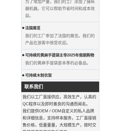
器机器。它可以帮助节省时间和成本效
益。
法国展览
显示自定义的婚纱天鹅绒衣架衣服制造
我们的工厂参加了法国的展览。我们的
商供应商
产品在游客中很受欢迎。
可持续的黄麻手提袋主导2025年假期购物‌
我们的黄麻手提袋是本季的必备品。
可持续木制衣架
用豪华防尘袋保留西装‌
联系我们
我们的工厂可以提供高端定制的服装袋
我们以工厂直接供应，高效生产，认真的
服装自定义天鹅绒衣架
QC程序以及即时善良的沟通而闻名。
我们的工厂可以提供高端定制的天鹅绒
我们提供OEM / ODM自定义的私人品牌
衣架。
和详细信息，支持样本服务，工厂直接销
豪华定制天然帆布服装棉花袋工厂供应
售价格，低量量量，大规模生产，按时交
wood
商