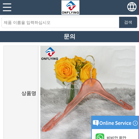
검색
문의
상품명
비비안 위안