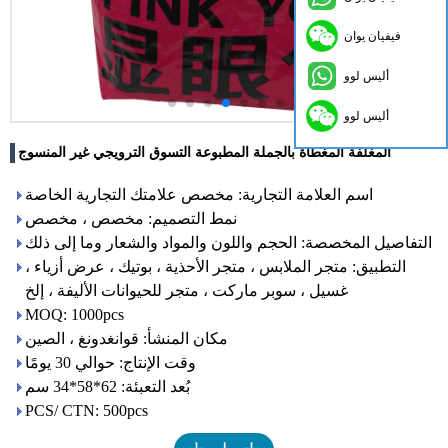
فيفيان يوان
أليس لوو
أليس لوو
المغلفة المغطاة بالجملة المطبوعة التسوق الترويجي غير المنسوج
اسم العلامة التجارية: مخصص علامتك التجارية الخاصة
نمط التصميم: مخصص ، مخصص
التفاصيل المخصصة: الحجم واللون والمواد والشعار وما إلى ذلك
التطبيق: متجر الملابس ، متجر الأحذية ، بوتيك ، عرض أزياء ،
غسيل ، سوبر ماركت ، متجر للحيوانات الأليفة ، إلخ
MOQ: 1000pcs
مكان المنشأ: قوانغدونغ ، الصين
وقت الإنتاج: حوالي 30 يومًا
بُعد التعبئة: 62*58*34 سم
PCS/ CTN: 500pcs