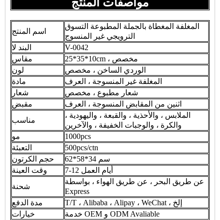
مواصفات المنتج
المغلفة المغطاة بالجملة المطبوعة التسوق
اسم المنتج
الترويجي غير المنسوج
V-0042
البند لا
25*35*10cm ، مخصص
مقاس
الوردي الساخن ، مخصص
لون
المغلفة غير المنسوجة ، العرف
مادة
شعار مطبوع ، مخصص
شعار
اثنين من المقابض المنسوجة ، العرف
مقبض
الملابس ، والأحذية ، والقبعة ، واليهودية ،
مناسب
والكرة ، والوجبات الخفيفة ، والآخرين
1000pcs
مو
500pcs/ctn
التعبئة
62*58*34 سم
حجم الكرتون
7-12 أيام العمل
وقت العينة
عن طريق البحر ، عن طريق الهواء ، بواسطة
شحنة
Express
T/T ، Alibaba ، Alipay ، WeChat ، إلخ
مدة الدفع
خدمة OEM و ODM Avaliable
خيارات