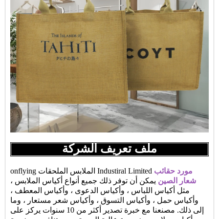
ملف تعريف الشركة
مورد حقائب
onflying الملابس الملحقات Industiral Limited
شعار الصين
يمكن أن توفر ذلك جميع أنواع أكياس الملابس ،
مثل أكياس اللباس ، وأكياس الدعوى ، وأكياس المعطف ،
وأكياس حمل ، وأكياس التسوق ، وأكياس شعر مستعار ، وما
إلى ذلك. مصنعنا مع خبرة تصدير أكثر من 10 سنوات يركز على