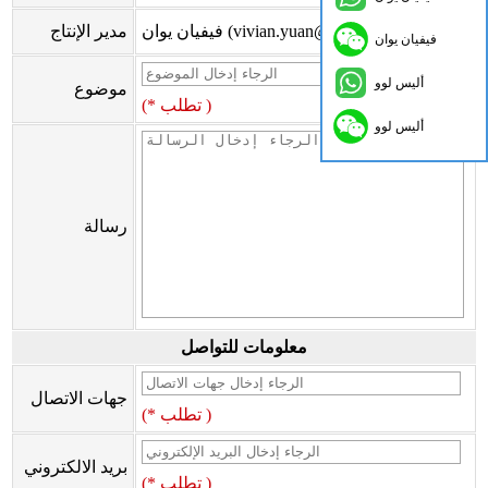
فيفيان يوان (vivian.yuan@onflyingcn.com)
مدير الإنتاج
فيفيان يوان
أليس لوو
موضوع
(* تطلب )
أليس لوو
رسالة
معلومات للتواصل
جهات الاتصال
(* تطلب )
بريد الالكتروني
(* تطلب )