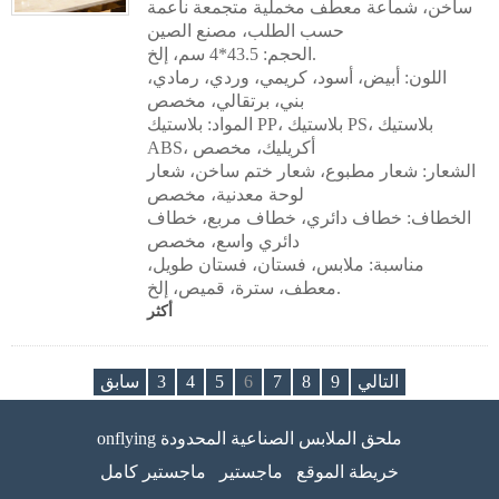
ساخن، شماعة معطف مخملية متجمعة ناعمة
حسب الطلب، مصنع الصين
الحجم: 43.5*4 سم، إلخ.
اللون: أبيض، أسود، كريمي، وردي، رمادي،
بني، برتقالي، مخصص
المواد: بلاستيك PP، بلاستيك PS، بلاستيك
ABS، أكريليك، مخصص
الشعار: شعار مطبوع، شعار ختم ساخن، شعار
لوحة معدنية، مخصص
الخطاف: خطاف دائري، خطاف مربع، خطاف
دائري واسع، مخصص
مناسبة: ملابس، فستان، فستان طويل،
معطف، سترة، قميص، إلخ.
أكثر
التالي
9
8
7
6
5
4
3
سابق
onflying ملحق الملابس الصناعية المحدودة
خريطة الموقع
ماجستير
ماجستير كامل