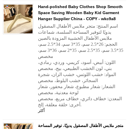
Hand-polished Baby Clothes Shop Smooth
Space Saving Wooden Baby Kid Garment
Hanger Supplier China - COPY - wkc9a8
اسم المنتج: متجر ملابس الأطفال المصقول
يدويًا لتوفير المساحة السلسة، شماعات
ملابس الأطفال الخشبية المزودة بالصين
الحجم: 26*2.5 سم، 35*3 سم، 34*2.5 سم،
35*3.5 سم، 35*2.5 سم، 35*2 سم، 36*3 سم،
مخصص
اللون: أبيض، أسود، كريمي، وردي، رمادي،
بني، لون الخشب الطبيعي، بيج، مخصص
المواد: خشب اللوتس، خشب الزان، شجرة
السجائر، خشب البلوط، مخصص
الشعار: شعار مطبوع، شعار محفور، شعار
لوحة معدنية، مخصص
المعدن: خطاف دائري، خطاف مربع، مخصص
أخرى: حلقة معلقة، إلخ.
أكثر
متجر ملابس الأطفال المصقول يدويًا، توفير المساحة