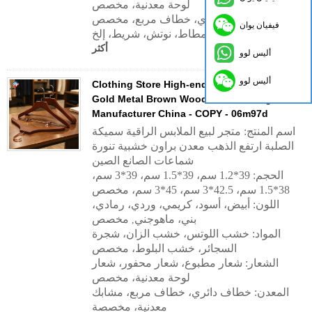
لوحة معدنية، مخصص
المعدن: خطاف دائري، خطاف مربع، مخصص
فيفيان يوان
أخرى: مطاط، نوتش، شريط، إلخ.
أكثر
أليس لوو
أليس لوو
Clothing Store High-end Thick Solid Rose
Gold Metal Brown Wooden Skirt Hanger
Manufacturer China - COPY - 06m97d
اسم المنتج: متجر لبيع الملابس الراقية سميكة
الصلبة ارتفع الذهب معدن براون خشبية تنورة
شماعات الصانع الصين
الحجم: 39*1.2 سم، 39*1.5 سم، 39*3 سم،
38*1.5 سم، 42.5*3 سم، 45*3 سم، مخصص
اللون: أبيض، أسود، كريمي، وردي، رمادي،
بني، ماهوجني
مخصص
,
المواد: خشب اللوتس، خشب الزان، شجرة
السجائر، خشب البلوط، مخصص
الشعار: شعار مطبوع، شعار محفور، شعار
لوحة معدنية، مخصص
المعدن: خطاف دائري، خطاف مربع، مشابك
معدنية، مخصصة