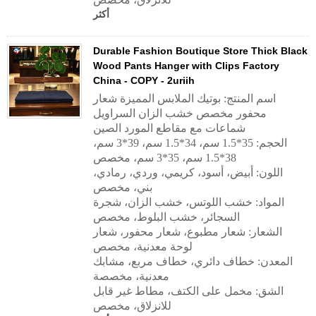
أكثر
Durable Fashion Boutique Store Thick Black
Wood Pants Hanger with Clips Factory
China - COPY - 2uriih
اسم المنتج: بوتيك الملابس المميزة شعار
محفور مخصص خشب الزان السراويل
شماعات مع مقاطع المورد الصين
الحجم: 35*1.5 سم، 34*1.5 سم، 39*3 سم،
38*1.5 سم، 35*3 سم، مخصص
اللون: أبيض، أسود، كريمي، وردي، رمادي،
بني، مخصص
المواد: خشب اللوتس، خشب الزان، شجرة
السجائر، خشب البلوط، مخصص
الشعار: شعار مطبوع، شعار محفور، شعار
لوحة معدنية، مخصص
المعدن: خطاف دائري، خطاف مربع، مشابك
معدنية، مخصصة
الشق: مخمل على الكتف، مطاط غير قابل
للانزلاق، مخصص