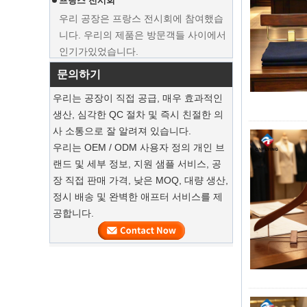
니다. 우리의 제품은 방문객들 사이에서
인기가있었습니다.
지속 가능한 황마 토트는 2025 년 휴일 쇼
문의하기
핑을 지배합니다
우리의 황마 토트 백은 이번 시즌의 필수
우리는 공장이 직접 공급, 매우 효과적인
반품입니다.
생산, 심각한 QC 절차 및 즉시 친절한 의
사 소통으로 잘 알려져 있습니다.
지속 가능한 목재 옷걸이
우리는 OEM / ODM 사용자 정의 개인 브
랜드 및 세부 정보, 지원 샘플 서비스, 공
고급 먼지 가방으로 정장을 보존하십시오
고급 커스텀 천연 캔버스 의류면 먼지
장 직접 판매 가격, 낮은 MOQ, 대량 생산,
가방 공장 공급 업체
우리 공장은 고급 맞춤형 의류 가방을 제
정시 배송 및 완벽한 애프터 서비스를 제
공 할 수 있습니다.
공합니다.
의류 커스텀 벨벳 행거
우리 공장은 고급 맞춤형 벨벳 행거를 제
공 할 수 있습니다.
나무 행거의 대량 제품