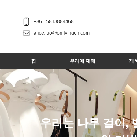
+86-15813884468
alice.luo@onflyingcn.com
집
우리에 대해
제
우리는 나무 걸이, 