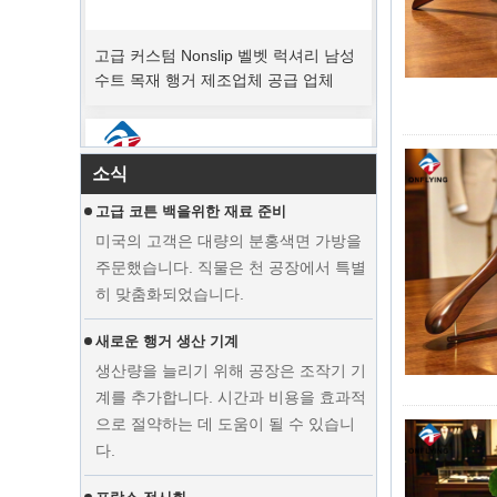
고급 커스텀 Nonslip 벨벳 럭셔리 남성
피크 주문 기간
수트 목재 행거 제조업체 공급 업체
크리스마스 날이오고 있습니다. 많은 고
객이 주문을 받고 휴가를 시작할 계획이
었습니다. 공장은 휴가 후 상품을 마무리
하기 위해 생산을 서두르고 있습니다.
소식
고급 코튼 백을위한 재료 준비
미국의 고객은 대량의 분홍색면 가방을
주문했습니다. 직물은 천 공장에서 특별
히 맞춤화되었습니다.
새로운 행거 생산 기계
생산량을 늘리기 위해 공장은 조작기 기
계를 추가합니다. 시간과 비용을 효과적
으로 절약하는 데 도움이 될 수 있습니
전시 커스텀 웨딩 드레스 벨벳 옷걸이
다.
의류 제조업체 공급 업체
프랑스 전시회
우리 공장은 프랑스 전시회에 참여했습