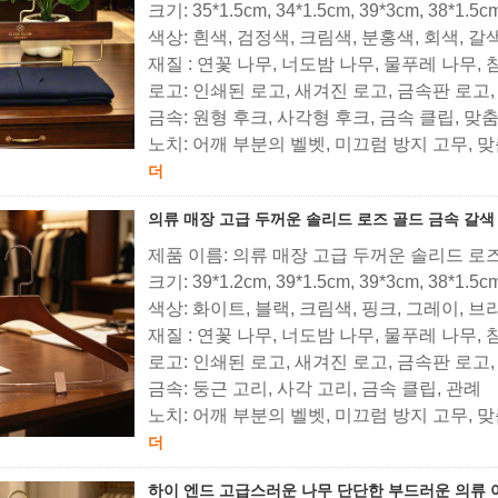
크기: 35*1.5cm, 34*1.5cm, 39*3cm, 38*1.5
색상: 흰색, 검정색, 크림색, 분홍색, 회색, 갈
재질 : 연꽃 나무, 너도밤 나무, 물푸레 나무,
로고: 인쇄된 로고, 새겨진 로고, 금속판 로고
금속: 원형 후크, 사각형 후크, 금속 클립, 맞
노치: 어깨 부분의 벨벳, 미끄럼 방지 고무, 
더
의류 매장 고급 두꺼운 솔리드 로즈 골드 금속 갈색
제품 이름: 의류 매장 고급 두꺼운 솔리드 로
크기: 39*1.2cm, 39*1.5cm, 39*3cm, 38*1.5c
색상: 화이트, 블랙, 크림색, 핑크, 그레이, 
재질 : 연꽃 나무, 너도밤 나무, 물푸레 나무,
로고: 인쇄된 로고, 새겨진 로고, 금속판 로고
금속: 둥근 고리, 사각 고리, 금속 클립, 관례
노치: 어깨 부분의 벨벳, 미끄럼 방지 고무, 
더
하이 엔드 고급스러운 나무 단단한 부드러운 의류 