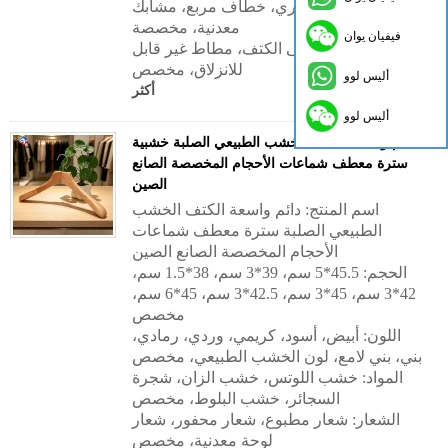
المعدن: خطاف دائري، خطاف مربع، مشابك
معدنية، مخصصة
فيفيان يوان
الشق: مخمل على الكتف، مطاط غير قابل
للانزلاق، مخصص
أليس لوو
أكثر
أليس لوو
دائم واسعة الكتف الخشب الطبيعي الصلبة خشبية
سترة معطف شماعات الأحجام المخصصة الصانع
الصين
اسم المنتج: دائم واسعة الكتف الخشب
الطبيعي الصلبة سترة معطف شماعات
الأحجام المخصصة الصانع الصين
الحجم: 45.5*5 سم، 39*3 سم، 38*1.5 سم،
42*3 سم، 45*3 سم، 42.5*3 سم، 45*6 سم،
مخصص
اللون: أبيض، أسود، كريمي، وردي، رمادي،
بني، بني لامع، لون الخشب الطبيعي، مخصص
المواد: خشب اللوتس، خشب الزان، شجرة
السجائر، خشب البلوط، مخصص
الشعار: شعار مطبوع، شعار محفور، شعار
لوحة معدنية، مخصص