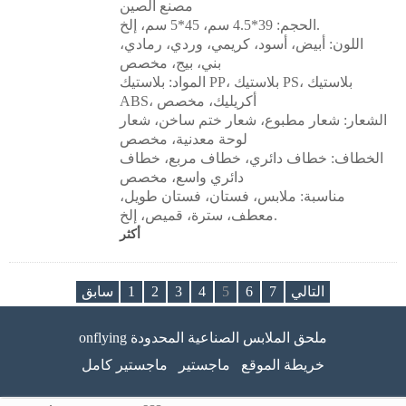
مصنع الصين
الحجم: 39*4.5 سم، 45*5 سم، إلخ.
اللون: أبيض، أسود، كريمي، وردي، رمادي،
بني، بيج، مخصص
المواد: بلاستيك PP، بلاستيك PS، بلاستيك
ABS، أكريليك، مخصص
الشعار: شعار مطبوع، شعار ختم ساخن، شعار
لوحة معدنية، مخصص
الخطاف: خطاف دائري، خطاف مربع، خطاف
دائري واسع، مخصص
مناسبة: ملابس، فستان، فستان طويل،
معطف، سترة، قميص، إلخ.
أكثر
التالي
7
6
5
4
3
2
1
سابق
onflying ملحق الملابس الصناعية المحدودة
خريطة الموقع
ماجستير
ماجستير كامل