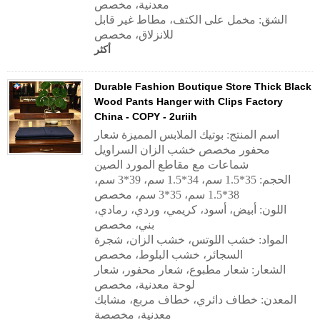
معدنية، مخصص
الشق: مخمل على الكتف، مطاط غير قابل
للانزلاق، مخصص
أكثر
Durable Fashion Boutique Store Thick Black
Wood Pants Hanger with Clips Factory
China - COPY - 2uriih
اسم المنتج: بوتيك الملابس المميزة شعار
محفور مخصص خشب الزان السراويل
شماعات مع مقاطع المورد الصين
الحجم: 35*1.5 سم، 34*1.5 سم، 39*3 سم،
38*1.5 سم، 35*3 سم، مخصص
اللون: أبيض، أسود، كريمي، وردي، رمادي،
بني، مخصص
المواد: خشب اللوتس، خشب الزان، شجرة
السجائر، خشب البلوط، مخصص
الشعار: شعار مطبوع، شعار محفور، شعار
لوحة معدنية، مخصص
المعدن: خطاف دائري، خطاف مربع، مشابك
معدنية، مخصصة