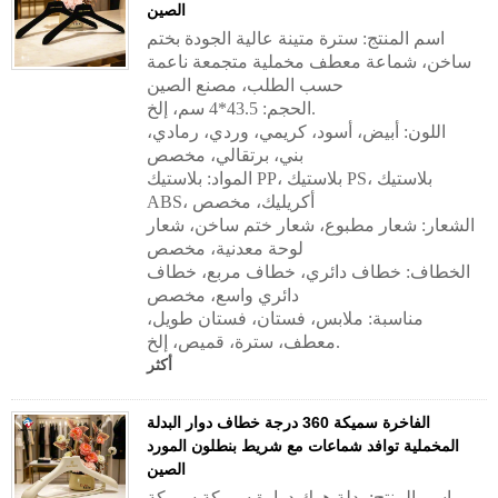
الصين
اسم المنتج: سترة متينة عالية الجودة بختم
ساخن، شماعة معطف مخملية متجمعة ناعمة
حسب الطلب، مصنع الصين
الحجم: 43.5*4 سم، إلخ.
اللون: أبيض، أسود، كريمي، وردي، رمادي،
بني، برتقالي، مخصص
المواد: بلاستيك PP، بلاستيك PS، بلاستيك
ABS، أكريليك، مخصص
الشعار: شعار مطبوع، شعار ختم ساخن، شعار
لوحة معدنية، مخصص
الخطاف: خطاف دائري، خطاف مربع، خطاف
دائري واسع، مخصص
مناسبة: ملابس، فستان، فستان طويل،
معطف، سترة، قميص، إلخ.
أكثر
الفاخرة سميكة 360 درجة خطاف دوار البدلة
المخملية توافد شماعات مع شريط بنطلون المورد
الصين
اسم المنتج: بدلة هوك دوارة سميكة سميكة