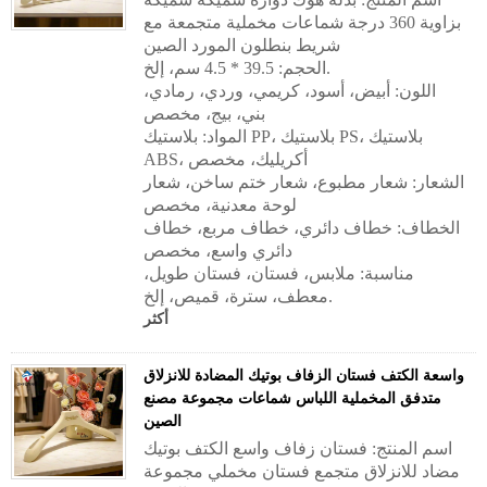
بزاوية 360 درجة شماعات مخملية متجمعة مع
شريط بنطلون المورد الصين
الحجم: 39.5 * 4.5 سم، إلخ.
اللون: أبيض، أسود، كريمي، وردي، رمادي،
بني، بيج، مخصص
المواد: بلاستيك PP، بلاستيك PS، بلاستيك
ABS، أكريليك، مخصص
الشعار: شعار مطبوع، شعار ختم ساخن، شعار
لوحة معدنية، مخصص
الخطاف: خطاف دائري، خطاف مربع، خطاف
دائري واسع، مخصص
مناسبة: ملابس، فستان، فستان طويل،
معطف، سترة، قميص، إلخ.
أكثر
واسعة الكتف فستان الزفاف بوتيك المضادة للانزلاق
متدفق المخملية اللباس شماعات مجموعة مصنع
الصين
اسم المنتج: فستان زفاف واسع الكتف بوتيك
مضاد للانزلاق متجمع فستان مخملي مجموعة