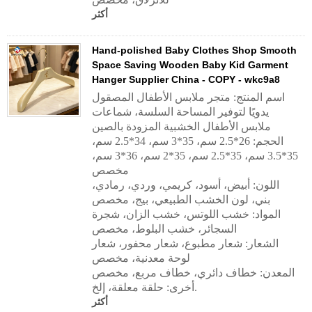
أكثر
Hand-polished Baby Clothes Shop Smooth
Space Saving Wooden Baby Kid Garment
Hanger Supplier China - COPY - wkc9a8
اسم المنتج: متجر ملابس الأطفال المصقول
يدويًا لتوفير المساحة السلسة، شماعات
ملابس الأطفال الخشبية المزودة بالصين
الحجم: 26*2.5 سم، 35*3 سم، 34*2.5 سم،
35*3.5 سم، 35*2.5 سم، 35*2 سم، 36*3 سم،
مخصص
اللون: أبيض، أسود، كريمي، وردي، رمادي،
بني، لون الخشب الطبيعي، بيج، مخصص
المواد: خشب اللوتس، خشب الزان، شجرة
السجائر، خشب البلوط، مخصص
الشعار: شعار مطبوع، شعار محفور، شعار
لوحة معدنية، مخصص
المعدن: خطاف دائري، خطاف مربع، مخصص
أخرى: حلقة معلقة، إلخ.
أكثر