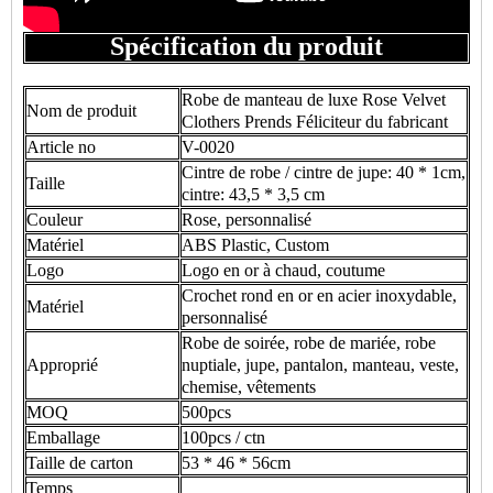
Spécification du produit
Robe de manteau de luxe Rose Velvet
Nom de produit
Clothers Prends Féliciteur du fabricant
Article no
V-0020
Cintre de robe / cintre de jupe: 40 * 1cm,
Taille
cintre: 43,5 * 3,5 cm
Couleur
Rose, personnalisé
Matériel
ABS Plastic, Custom
Logo
Logo en or à chaud, coutume
Crochet rond en or en acier inoxydable,
Matériel
personnalisé
Robe de soirée, robe de mariée, robe
Approprié
nuptiale, jupe, pantalon, manteau, veste,
chemise, vêtements
MOQ
500pcs
Emballage
100pcs / ctn
Taille de carton
53 * 46 * 56cm
Temps