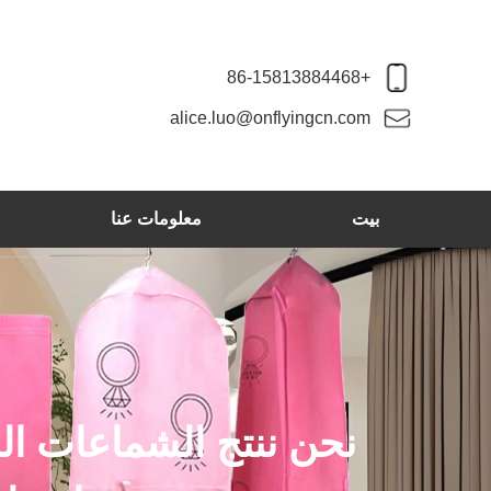
+86-15813884468
alice.luo@onflyingcn.com
بيت
معلومات عنا
نحن ننتج الشماعات ال