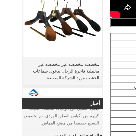
مخصصة مخصصة غير مخصصة غير
فترة ترتيب الذروة
مخملية فاخرة الرجال بدعوى شماعات
يوم عيد الميلاد قادم. قدم العديد من العملاء
الخشب مورد الشركة المصنعة
الطلبات وخططوا للبدء في العطلة. المصنع
يسرع الإنتاج لإنهاء البضائع بعد عطلة.
تحضير المواد لأكياس القطن الفاخرة
طلب العميل من الولايات المتحدة كميات
أخبار
كبيرة من أكياس القطن الوردي. تم تخصيص
النسيج خصيصا من مصنع القماش.
آلة إنتاج الشماعات الجديدة
لزيادة الإنتاج ، يضيف مصنعنا آلة المناور.