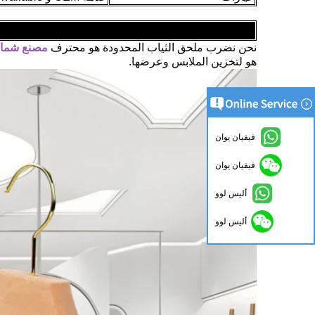
نحن نضرب ملحق الثياب المحدودة هو محترف
مصنع شماع
هو لتخزين الملابس وعرضها.
فيفيان يوان
فيفيان يوان
أليس لوو
أليس لوو