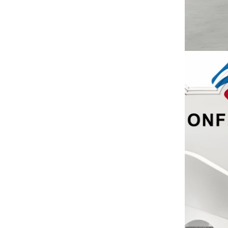
كبيرة من أكياس القطن الوردي. تم تخصيص
النسيج خصيصا من مصنع القماش.
آلة إنتاج الشماعات الجديدة
لزيادة الإنتاج ، يضيف مصنعنا آلة المناور.
يمكن أن تساعد في توفير الوقت والتكلفة
بفعالية.
معرض في فرنسا
تقليد شماعات بدلة بلاستيكية مخصصة
شارك مصنعنا في المعرض في فرنسا.
للمطبوعات الخشبية لمصنع الملابس الصين
كانت منتجاتنا شائعة بين الزوار.
تهيمن حملات الجوت المستدامة 2025 التسوق
حقائب الجوت لدينا هي التي يجب أن يكون
هذا الموسم.
شماعات بدلة خشبية مستدامة
الحفاظ على بدلاتك بأكياس الغبار الفاخرة