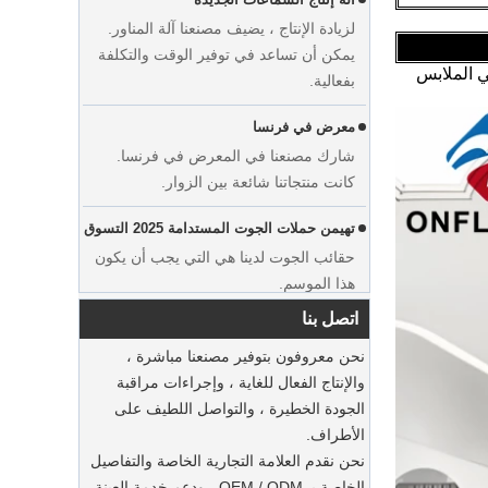
يمكن أن تساعد في توفير الوقت والتكلفة
بفعالية.
ي الملابس
معرض في فرنسا
عرض مخصص فستان الزفاف في مخملية
شارك مصنعنا في المعرض في فرنسا.
شماعات المصنعة مورد الشركة المصنعة
كانت منتجاتنا شائعة بين الزوار.
تهيمن حملات الجوت المستدامة 2025 التسوق
حقائب الجوت لدينا هي التي يجب أن يكون
هذا الموسم.
شماعات بدلة خشبية مستدامة
اتصل بنا
الحفاظ على بدلاتك بأكياس الغبار الفاخرة
نحن معروفون بتوفير مصنعنا مباشرة ،
يمكن أن يقدم مصنعنا أكياس بدلة ملابس
والإنتاج الفعال للغاية ، وإجراءات مراقبة
مخصصة مخصصة
الجودة الخطيرة ، والتواصل اللطيف على
الأطراف.
شماعات مخملية مخصصة للملابس
نحن نقدم العلامة التجارية الخاصة والتفاصيل
مورد مصنع غبار القطن الطبيعية الفاخرة
يمكن أن تقدم مصنعنا شماعات مخملية
الخاصة بـ OEM / ODM ، ودعم خدمة العينة ،