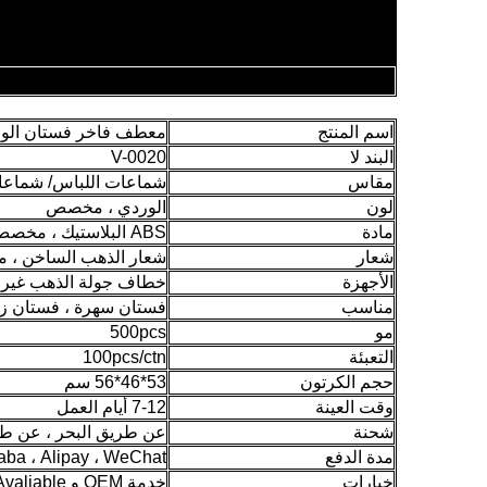
اسم المنتج
معطف فاخر فستان الور
البند لا
V-0020
مقاس
شماعات اللباس/ شماعات التنورة: 40*1 سم ، شماع
لون
الوردي ، مخصص
مادة
ABS البلاستيك ، مخصص
شعار
شعار الذهب الساخن ،
الأجهزة
خطاف جولة الذهب غير 
مناسب
فستان سهرة ، فستان زف
مو
500pcs
التعبئة
100pcs/ctn
حجم الكرتون
53*46*56 سم
وقت العينة
7-12 أيام العمل
شحنة
عن طريق البحر ، عن طريق ا
مدة الدفع
 Alibaba ، Alipay ، WeChat
خيارات
خدمة OEM و ODM Avaliable