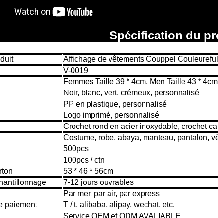
Spécification du pr
duit
Affichage de vêtements Couppel Couleureful 
V-0019
Femmes Taille 39 * 4cm, Men Taille 43 * 4cm
Noir, blanc, vert, crémeux, personnalisé
PP en plastique, personnalisé
Logo imprimé, personnalisé
Crochet rond en acier inoxydable, crochet ca
Costume, robe, abaya, manteau, pantalon, v
500pcs
100pcs / ctn
rton
53 * 46 * 56cm
hantillonnage
7-12 jours ouvrables
Par mer, par air, par express
de paiement
T / t, alibaba, alipay, wechat, etc.
Service OEM et ODM AVALIABLE