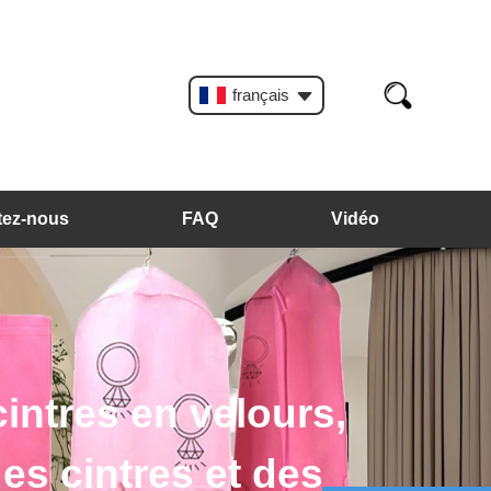
français
tez-nous
FAQ
Vidéo
intres en velours,
des cintres et des