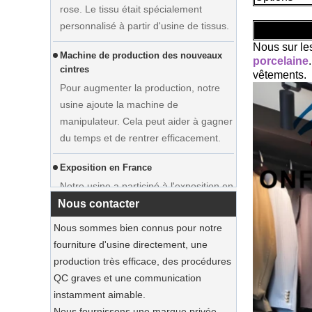
Machine de production des nouveaux
cintres
Nous sur le
Afficher la robe de mariée
Pour augmenter la production, notre
porcelaine
personnalisée Velvet Henter
vêtements.
usine ajoute la machine de
Vêtements Fabricant
manipulateur. Cela peut aider à gagner
du temps et de rentrer efficacement.
Exposition en France
Notre usine a participé à l'exposition en
France. Nos produits étaient populaires
parmi les visiteurs.
Nous contacter
Les bacs de jute durables dominent
Nous sommes bien connus pour notre
2025 Holiday Shopping‌
fourniture d'usine directement, une
Nos sacs fourre-tout de jute sont des
production très efficace, des procédures
incontournables de cette saison.
QC graves et une communication
instamment aimable.
Luxury Custom Natural Televass
Cintres de combinaison en bois durable
Nous fournissons une marque privée