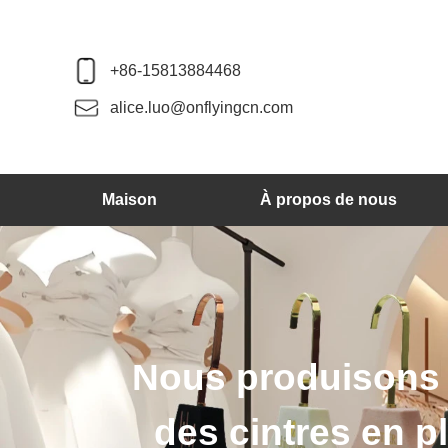
+86-15813884468
alice.luo@onflyingcn.com
Maison
À propos de nous
Nous produisons d
des cintres en pl