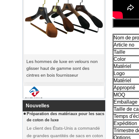
Nom de pro
Période de commande de pointe
Article no
Les hommes de luxe en velours non
Le jour de Noël arrive. De nombreux
Taille
glisser haut de gamme sont des
clients ont passé des commandes et
Color
cintres en bois fournisseur
prévoyaient de commencer des
Matériel
vacances. Factory se précipite en
Logo
Matériel
production pour terminer les
Approprié
marchandises après les vacances.
MOQ
Préparation des matériaux pour les sacs
Emballage
Nouvelles
de coton de luxe
Taille de ca
Le client des États-Unis a commandé
Temps d'éc
de grandes quantités de sacs en coton
Expédition
Trimestre 
rose. Le tissu était spécialement
Options
personnalisé à partir d'usine de tissus.