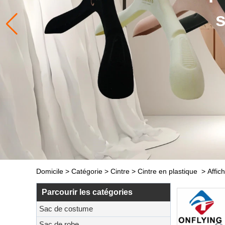
s
Domicile
>
Catégorie
>
Cintre
>
Cintre en plastique
>
Affic
Parcourir les catégories
Sac de costume
Sac de robe