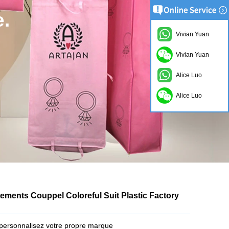
e.
Vivian Yuan
Vivian Yuan
Alice Luo
Alice Luo
tements Couppel Coloreful Suit Plastic Factory
ersonnalisez votre propre marque