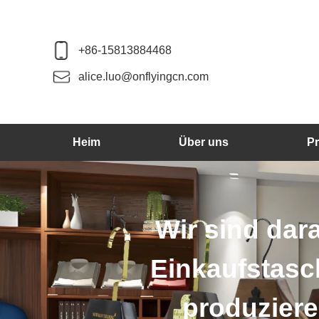
+86-15813884468
alice.luo@onflyingcn.com
Heim
Über uns
P
Wir sind dar
Einkaufstasc
produziere