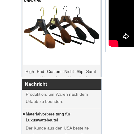
Spitzenbestellzeit
High -End -Custom -Nicht -Slip -Samt
Weihnachtstag kommt. Viele Kunden
Luxus -Männer Anzug Holzbügel
erteilten Bestellungen und planten, den
Hersteller Lieferant
Urlaub zu beginnen. Die Fabrik ist die
Nachricht
Produktion, um Waren nach dem
Urlaub zu beenden.
Materialvorbereitung für
Luxuswattebeutel
Der Kunde aus den USA bestellte
große Mengen rosa Baumwollbeutel.