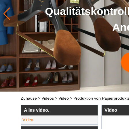
Qualitätskontro
Ane
Zuhause
>
Videos
>
Video
>
Produktion von Papierprodukt
Alles video.
Video
Video