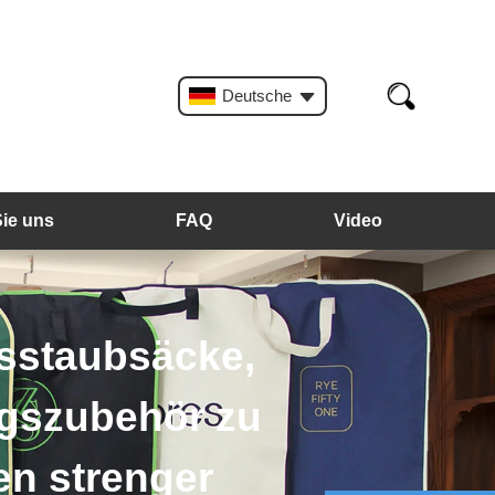
Deutsche
Sie uns
FAQ
Video
gsstaubsäcke,
ngszubehör zu
en strenger