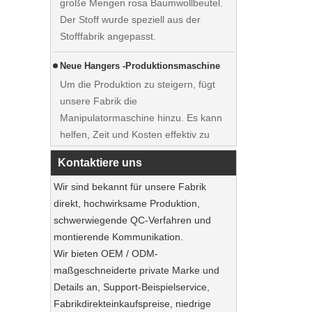
Der Stoff wurde speziell aus der
Stofffabrik angepasst.
Neue Hangers -Produktionsmaschine
Um die Produktion zu steigern, fügt
unsere Fabrik die
Zeigen Sie maßgefertigte
Manipulatormaschine hinzu. Es kann
Hochzeitskleider Samtbügel Kleider
helfen, Zeit und Kosten effektiv zu
Hersteller Lieferant
sparen.
Kontaktiere uns
Ausstellung in Frankreich
Wir sind bekannt für unsere Fabrik
Unsere Fabrik nahm an der
direkt, hochwirksame Produktion,
Ausstellung in Frankreich teil. Unsere
schwerwiegende QC-Verfahren und
Produkte waren bei Besuchern beliebt.
montierende Kommunikation.
Nachhaltige Jute Totes dominieren 2025
Wir bieten OEM / ODM-
Feiertags Shopping‌
maßgeschneiderte private Marke und
Unsere Jute-Einkaufstaschen sind das
Details an, Support-Beispielservice,
Must-Haves dieser Saison.
Fabrikdirekteinkaufspreise, niedrige