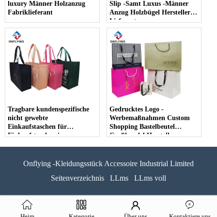
luxury Männer Holzanzug
Slip -Samt Luxus -Männer
Fabriklieferant
Anzug Holzbügel Hersteller
Lieferant
Tragbare kundenspezifische
Gedrucktes Logo -
nicht gewebte
Werbemaßnahmen Custom
Einkaufstaschen für
Shopping Bastelbeutel
Einkaufstaschen im
Großhandel Hersteller
Großhandel
Onflying -Kleidungsstück Accessoire Industrial Limited
Seitenverzeichnis
LLms
LLms voll
Heim
Kategorie
Über uns
Kontaktiere uns