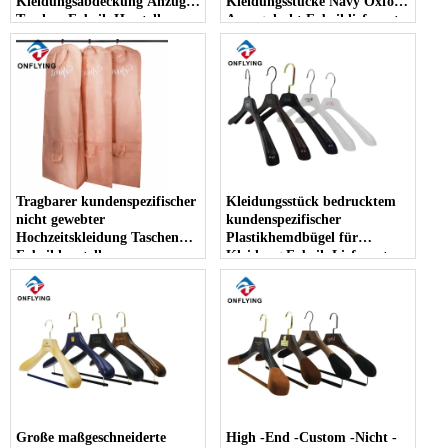
Kleidungsabdeckung Anzug
Kleidungsstücke Navy Oxford
Taschen Fabrik Hersteller
Anzug deckt Fabriklieferant
ab
Tragbarer kundenspezifischer
Kleidungsstück bedrucktem
nicht gewebter
kundenspezifischer
Hochzeitskleidung Taschen
Plastikhemdbügel für
Fabrikhersteller
Kleidung Fabrik Lieferanten
Große maßgeschneiderte
High -End -Custom -Nicht -