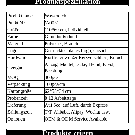
Produktspezifikation
Produktname
Wasserdicht
Punkt Nr
V-0031
Größe
110*60 cm, individuell
Farbe
Grau, individuell
Material
Polyester, Brauch
Logo
Gedrucktes blaues Logo, speziell
Hardware
Rostfreier weißer Reißverschluss, Brauch
Anzug, Mantel, Jacke, Hemd, Kleid,
Geeignet
Kleidung
MOQ
300pcs
Verpackung
100pcs/ctn
Kartongröße
62*58*34 cm
Probenzeit
8-12 Arbeitstage
Lieferung
Auf See, auf Luft, durch Express
Zahlungszeit
T/T, Alibaba, Alipay, Wechat usw.
Optionen
OEM & ODM Service Avaliable
Produkte zeigen