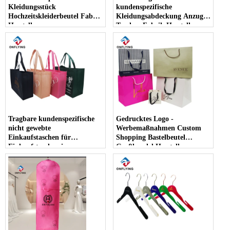
Kleidungsstück
kundenspezifische
Hochzeitskleiderbeutel Fabrik
Kleidungsabdeckung Anzug
Hersteller
Taschen Fabrik Hersteller
Tragbare kundenspezifische
Gedrucktes Logo -
nicht gewebte
Werbemaßnahmen Custom
Einkaufstaschen für
Shopping Bastelbeutel
Einkaufstaschen im
Großhandel Hersteller
Großhandel