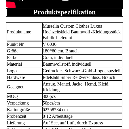
Produktspezifikation
Musselin Custom Clothes Luxus
Produktname
Hochzeitskleid Baumwoll -Kleidungsstück
Fabrik Lieferant
Punkt Nr
V-0036
Größe
180*60 cm, Brauch
Farbe
Grau, individuell
Material
Baumwollstoff, individuell
Logo
Gedrucktes Schwarz -Gold -Logo, speziell
Hardware
Edelstahl Silber Reißverschluss, Brauch
Anzug, Mantel, Jacke, Hemd, Kleid,
Geeignet
Kleidung
MOQ
300pcs
Verpackung
50pcs/ctn
Kartongröße
62*58*34 cm
Probenzeit
8-12 Arbeitstage
Lieferung
Auf See, auf Luft, durch Express