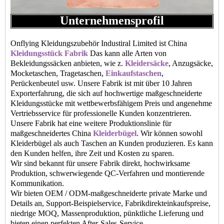
Unternehmensprofil
Onflying Kleidungszubehör Industiral Limited ist China
Kleidungsstück Fabrik
Das kann alle Arten von
Bekleidungssäcken anbieten, wie z.
Kleidersäcke
, Anzugsäcke,
Mocketaschen, Tragetaschen,
Einkaufstaschen
,
Perückenbeutel usw. Unsere Fabrik ist mit über 10 Jahren
Exporterfahrung, die sich auf hochwertige maßgeschneiderte
Kleidungsstücke mit wettbewerbsfähigem Preis und angenehme
Vertriebsservice für professionelle Kunden konzentrieren.
Unsere Fabrik hat eine weitere Produktionslinie für
maßgeschneidertes China
Kleiderbügel
. Wir können sowohl
Kleiderbügel als auch Taschen an Kunden produzieren. Es kann
den Kunden helfen, ihre Zeit und Kosten zu sparen.
Wir sind bekannt für unsere Fabrik direkt, hochwirksame
Produktion, schwerwiegende QC-Verfahren und montierende
Kommunikation.
Wir bieten OEM / ODM-maßgeschneiderte private Marke und
Details an, Support-Beispielservice, Fabrikdirekteinkaufspreise,
niedrige MOQ, Massenproduktion, pünktliche Lieferung und
bieten einen perfekten After-Sales-Service.