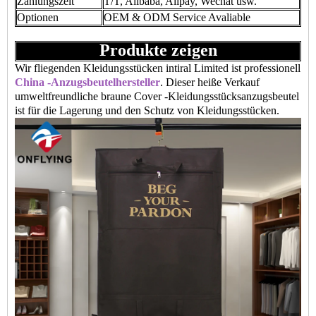
Zahlungszeit
T/T, Alibaba, Alipay, Wechat usw.
Optionen
OEM & ODM Service Avaliable
Produkte zeigen
Wir fliegenden Kleidungsstücken intiral Limited ist professionell
China -Anzugsbeutelhersteller
. Dieser heiße Verkauf
umweltfreundliche braune Cover -Kleidungsstücksanzugsbeutel
ist für die Lagerung und den Schutz von Kleidungsstücken.