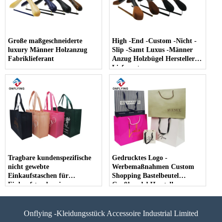
Große maßgeschneiderte
High -End -Custom -Nicht -
luxury Männer Holzanzug
Slip -Samt Luxus -Männer
Fabriklieferant
Anzug Holzbügel Hersteller
Lieferant
Tragbare kundenspezifische
Gedrucktes Logo -
nicht gewebte
Werbemaßnahmen Custom
Einkaufstaschen für
Shopping Bastelbeutel
Einkaufstaschen im
Großhandel Hersteller
Großhandel
Onflying -Kleidungsstück Accessoire Industrial Limited