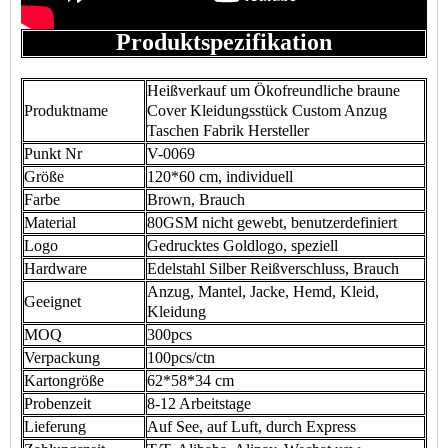
Produktspezifikation
Heißverkauf um Ökofreundliche braune
Produktname
Cover Kleidungsstück Custom Anzug
Taschen Fabrik Hersteller
Punkt Nr
V-0069
Größe
120*60 cm, individuell
Farbe
Brown, Brauch
Material
80GSM nicht gewebt, benutzerdefiniert
Logo
Gedrucktes Goldlogo, speziell
Hardware
Edelstahl Silber Reißverschluss, Brauch
Anzug, Mantel, Jacke, Hemd, Kleid,
Geeignet
Kleidung
MOQ
300pcs
Verpackung
100pcs/ctn
Kartongröße
62*58*34 cm
Probenzeit
8-12 Arbeitstage
Lieferung
Auf See, auf Luft, durch Express