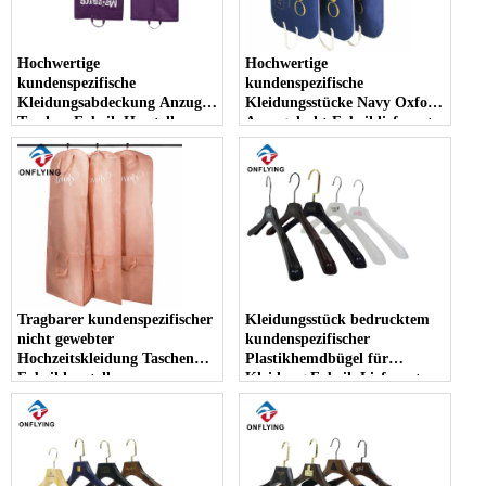
Hochwertige
Hochwertige
kundenspezifische
kundenspezifische
Kleidungsabdeckung Anzug
Kleidungsstücke Navy Oxford
Taschen Fabrik Hersteller
Anzug deckt Fabriklieferant
ab
Tragbarer kundenspezifischer
Kleidungsstück bedrucktem
nicht gewebter
kundenspezifischer
Hochzeitskleidung Taschen
Plastikhemdbügel für
Fabrikhersteller
Kleidung Fabrik Lieferanten