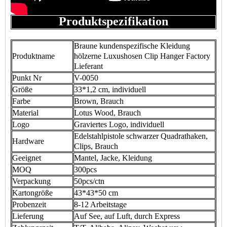
Produktspezifikation
Braune kundenspezifische Kleidung
Produktname
hölzerne Luxushosen Clip Hanger Factory
Lieferant
Punkt Nr
V-0050
Größe
33*1,2 cm, individuell
Farbe
Brown, Brauch
Material
Lotus Wood, Brauch
Logo
Graviertes Logo, individuell
Edelstahlpistole schwarzer Quadrathaken,
Hardware
Clips, Brauch
Geeignet
Mantel, Jacke, Kleidung
MOQ
300pcs
Verpackung
50pcs/ctn
Kartongröße
43*43*50 cm
Probenzeit
8-12 Arbeitstage
Lieferung
Auf See, auf Luft, durch Express